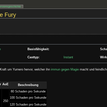
ersionsgeschichte
e Fury
e
Basisfähigkeit:
Scha
Casttyp:
Instant
Wirk
 Kraft um Yurnero hervor, welcher ihn
immun gegen Magie
macht und feindlich
r
AoE
Beschreibung
­80 Schaden pro Sekunde
­100 Schaden pro Sekunde
250
­120 Schaden pro Sekunde