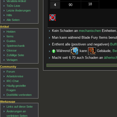
Veraltete Artikel
18
4
90
ToDo Liste
Letzte Änderungen
Hilfe
Alle Seiten
Artikel
Kein Schaden an
mechanischen
Einheiten.
Helden
Items
Man kann während Blade Fury Items benut
Guides
Entfernt alle (positiven und negativen)
Buff
Spielmechanik
Glossar
Während
kann
Gebäude,
Be
Zufällige Seite
Macht seit 6.70 auch Schaden an
ätherisc
Vorlagen
Community
Forum
Arbeitskreise
IRC-Chat
Häufig gestellte
Fragen
DotAWiki verbreiten
Werkzeuge
Links auf diese Seite
Änderungen an
verlinkten Seiten