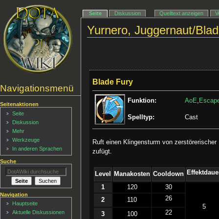
Seite
Diskussion
Quelltext anzeigen
V
Yurnero, Juggernaut/Blad
Blade Fury
Navigationsmenü
Funktion:
AoE
,
Escap
Seitenaktionen
Seite
Spelltyp:
Cast
Diskussion
Mehr
Werkzeuge
Ruft einen Klingensturm von zerstörerischer
In anderen Sprachen
zufügt.
Suche
Effektdaue
Level
Manakosten
Cooldown
1
120
30
Navigation
26
2
110
Hauptseite
5
22
Aktuelle Diskussionen
3
100