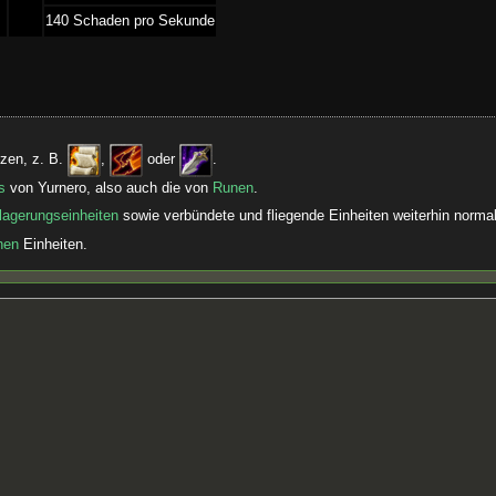
­140 Schaden pro Sekunde
zen, z. B.
,
oder
.
s
von Yurnero, also auch die von
Runen
.
lagerungseinheiten
sowie verbündete und fliegende Einheiten weiterhin normal
hen
Einheiten.