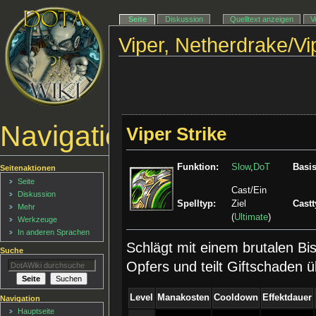
Seite
Diskussion
Quelltext anzeigen
V
Viper, Netherdrake/Vi
Navigationsmenü
Viper Strike
Funktion:
Slow
,
DoT
Basis
Seitenaktionen
Seite
Cast/Ein
Diskussion
Spelltyp:
Ziel
Castt
Mehr
(
Ultimate
)
Werkzeuge
In anderen Sprachen
Schlägt mit einem brutalen Bi
Suche
Opfers und teilt Giftschaden ü
Level
Manakosten
Cooldown
Effektdauer
Navigation
Hauptseite