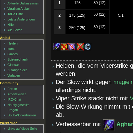
1
125
80 (12)
Aktuelle Diskussionen
Veraltete Artikel
ToDo Liste
50 (12)
2
175 (125)
5.1
Letzte Änderungen
Hilfe
30 (12)
3
250 (125)
Alle Seiten
Artikel
Helden
Items
Guides
Spielmechanik
Helden, die vom Viperstrike
Glossar
Zufällige Seite
werden.
Vorlagen
Der Slow wirkt gegen
magie
Community
allerdings nicht.
Forum
Arbeitskreise
Viper Strike stackt nicht mit
IRC-Chat
Häufig gestellte
Die Slow-Wirkung nimmt mit 
Fragen
ab.
DotAWiki verbreiten
Verbesserbar mit
Aghan
Werkzeuge
Links auf diese Seite