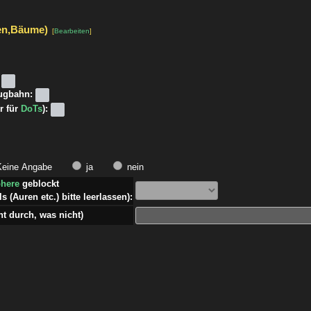
en,Bäume)
[
Bearbeiten
]
lugbahn:
r für
DoTs
):
eine Angabe
ja
nein
phere
geblockt
s (Auren etc.) bitte leerlassen):
 durch, was nicht)