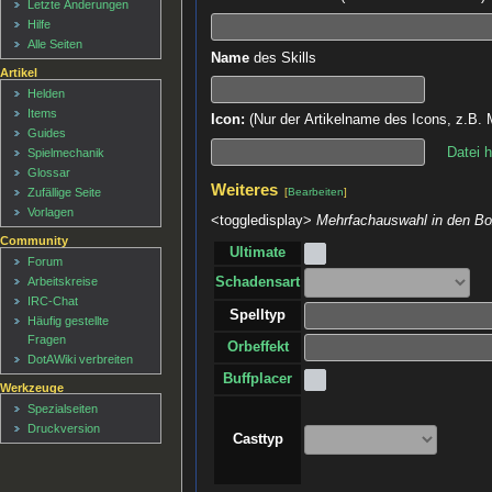
Letzte Änderungen
Hilfe
Alle Seiten
Name
des Skills
Artikel
Helden
Items
Icon:
(Nur der Artikelname des Icons, z.B. M
Guides
Datei 
Spielmechanik
Glossar
Weiteres
[
Bearbeiten
]
Zufällige Seite
Vorlagen
<toggledisplay>
Mehrfachauswahl in den Box
Community
Ultimate
Forum
Arbeitskreise
Schadensart
IRC-Chat
Spelltyp
Häufig gestellte
Fragen
Orbeffekt
DotAWiki verbreiten
Buffplacer
Werkzeuge
Spezialseiten
Druckversion
Casttyp