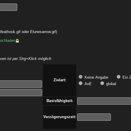
eathook.gif oder Elunesarrow.gif)
hochladen
en ist per Strg+Klick möglich
Keine Angabe
Ein Z
Zielart:
AoE
global
Basisfähigkeit:
Verzögerungszeit: