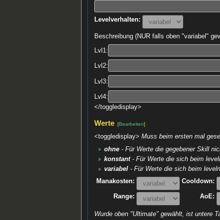
Levelverhalten:
Beschreibung (NUR falls oben "variabel" gew
Lvl1:
Lvl2:
Lvl3:
Lvl4:
</toggledisplay>
Werte
[
Bearbeiten
]
<toggledisplay>
Muss beim ersten mal geset
ohne
- Für Werte die gegebener Skill nic
konstant
- Für Werte die sich beim leve
variabel
- Für Werte die sich beim leveln
Manakosten:
Cooldown:
Range:
AoE:
Wurde oben "Ultimate" gewählt, ist untere Ta