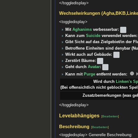
</toggledisplay>
Wechselwirkungen (Agha,BKB,Link
<toggledisplay>
Mit
Aghanims
verbesserbar:
Kann zum
Suicide
verwendet werden:
Gibt Sicht auf das Zielgebiet/in der F
Betroffene Einheiten sind denybar (Nu
Wirkt auch auf Gebäude:
Zerstört Bäume:
Geht durch
Avatar
:
Kann mit
Purge
entfernt werden:
K
Wird durch
Linken's S
(Bei offensichtlich nicht geblockten Spell
Zusatzbemerkungen (was geht
</toggledisplay>
Levelabhängiges
[
Bearbeiten
]
Beschreibung
[
Bearbeiten
]
<toggledisplay> Generelle Beschreibung: