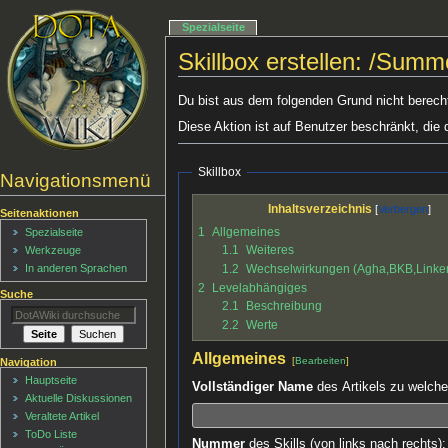
Spezialseite
Skillbox erstellen: /Summ
Du bist aus dem folgenden Grund nicht berechti
Diese Aktion ist auf Benutzer beschränkt, die 
Skillbox
Navigationsmenü
Inhaltsverzeichnis
Seitenaktionen
1
Allgemeines
Spezialseite
1.1
Weiteres
Werkzeuge
1.2
Wechselwirkungen (Agha,BKB,Link
In anderen Sprachen
2
Levelabhängiges
Suche
2.1
Beschreibung
2.2
Werte
Allgemeines
[
Bearbeiten
]
Navigation
Hauptseite
Vollständiger Name
des Artikels zu welchem
Aktuelle Diskussionen
Veraltete Artikel
ToDo Liste
Nummer
des Skills (von links nach rechts):