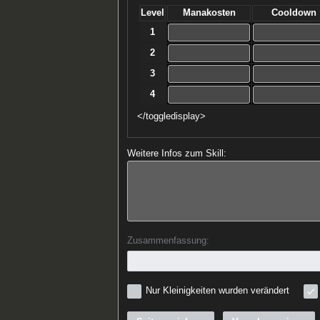
Level
Manakosten
Cooldown
1
2
3
4
</toggledisplay>
Weitere Infos zum Skill:
Zusammenfassung:
Nur Kleinigkeiten wurden verändert