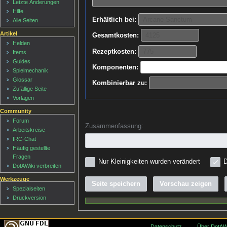
Letzte Änderungen
Hilfe
Erhältlich bei:
Alle Seiten
Artikel
Gesamtkosten:
Helden
Rezeptkosten:
Items
Guides
Komponenten:
Spielmechanik
Glossar
Kombinierbar zu:
Zufällige Seite
Vorlagen
Community
Forum
Zusammenfassung:
Arbeitskreise
IRC-Chat
Häufig gestellte
Fragen
Nur Kleinigkeiten wurden verändert
D
DotAWiki verbreiten
Werkzeuge
Seite speichern
Vorschau zeigen
Spezialseiten
Druckversion
Datenschutz
Über DotAW