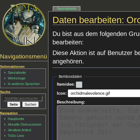
Spezialseite
Daten bearbeiten: Or
Du bist aus dem folgenden Grund
bearbeiten:
Diese Aktion ist auf Benutzer b
Navigationsmenü
angehören.
Seitenaktionen
Spezialseite
Itemboxdaten
Werkzeuge
In anderen Sprachen
Itemidee:
Suche
Icon:
Beschreibung:
Navigation
Hauptseite
Aktuelle Diskussionen
Veraltete Artikel
ToDo Liste