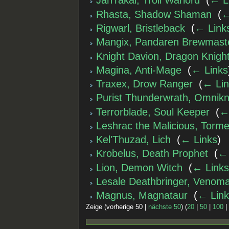
Jah'rakal, Troll Warlord
‎
(
← L
Rhasta, Shadow Shaman
‎
(
←
Rigwarl, Bristleback
‎
(
← Link
Mangix, Pandaren Brewmast
Knight Davion, Dragon Knigh
Magina, Anti-Mage
‎
(
← Links
Traxex, Drow Ranger
‎
(
← Lin
Purist Thunderwrath, Omnikn
Terrorblade, Soul Keeper
‎
(
←
Leshrac the Malicious, Torm
Kel'Thuzad, Lich
‎
(
← Links
)
Krobelus, Death Prophet
‎
(
← 
Lion, Demon Witch
‎
(
← Link
Lesale Deathbringer, Venom
Magnus, Magnataur
‎
(
← Lin
Zeige (vorherige 50 |
nächste 50
) (
20
|
50
|
100