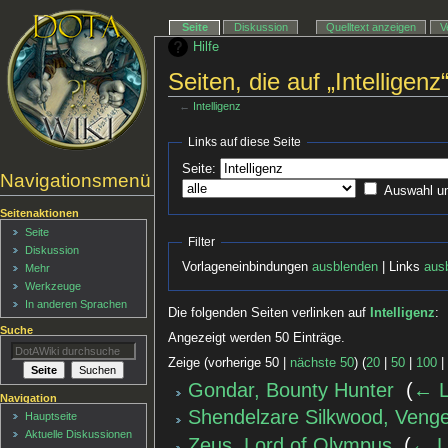
Seite
Diskussion
Quelltext anzeigen
V
Hilfe
Seiten, die auf „Intelligenz
←
Intelligenz
Links auf diese Seite
Seite:
Navigationsmenü
Auswahl u
Seitenaktionen
Seite
Filter
Diskussion
Vorlageneinbindungen
ausblenden
| Links
aus
Mehr
Werkzeuge
In anderen Sprachen
Die folgenden Seiten verlinken auf
Intelligenz
:
Suche
Angezeigt werden 50 Einträge.
Zeige (vorherige 50 |
nächste 50
) (
20
|
50
|
100
Gondar, Bounty Hunter
‎
(
← L
Navigation
Shendelzare Silkwood, Vengef
Hauptseite
Aktuelle Diskussionen
Zeus, Lord of Olympus
‎
(
← L