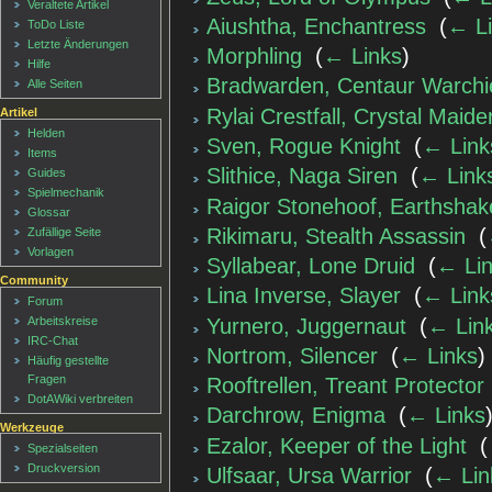
Veraltete Artikel
Aiushtha, Enchantress
‎
(
← L
ToDo Liste
Letzte Änderungen
Morphling
‎
(
← Links
)
Hilfe
Bradwarden, Centaur Warchi
Alle Seiten
Rylai Crestfall, Crystal Maide
Artikel
Helden
Sven, Rogue Knight
‎
(
← Link
Items
Slithice, Naga Siren
‎
(
← Link
Guides
Spielmechanik
Raigor Stonehoof, Earthshak
Glossar
Rikimaru, Stealth Assassin
‎
(
Zufällige Seite
Vorlagen
Syllabear, Lone Druid
‎
(
← Li
Community
Lina Inverse, Slayer
‎
(
← Link
Forum
Yurnero, Juggernaut
‎
(
← Lin
Arbeitskreise
IRC-Chat
Nortrom, Silencer
‎
(
← Links
)
Häufig gestellte
Fragen
Rooftrellen, Treant Protector
DotAWiki verbreiten
Darchrow, Enigma
‎
(
← Links
Werkzeuge
Ezalor, Keeper of the Light
‎
(
Spezialseiten
Druckversion
Ulfsaar, Ursa Warrior
‎
(
← Lin