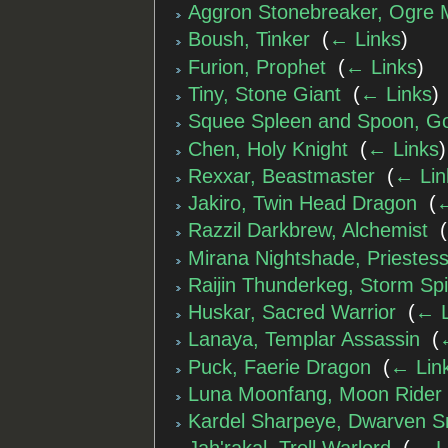
Aggron Stonebreaker, Ogre 
Boush, Tinker
‎
(
← Links
)
Furion, Prophet
‎
(
← Links
)
Tiny, Stone Giant
‎
(
← Links
)
Squee Spleen and Spoon, Go
Chen, Holy Knight
‎
(
← Links
)
Rexxar, Beastmaster
‎
(
← Lin
Jakiro, Twin Head Dragon
‎
(
←
Razzil Darkbrew, Alchemist
‎
(
Mirana Nightshade, Priestes
Raijin Thunderkeg, Storm Spir
Huskar, Sacred Warrior
‎
(
← L
Lanaya, Templar Assassin
‎
(
Puck, Faerie Dragon
‎
(
← Lin
Luna Moonfang, Moon Rider
Kardel Sharpeye, Dwarven S