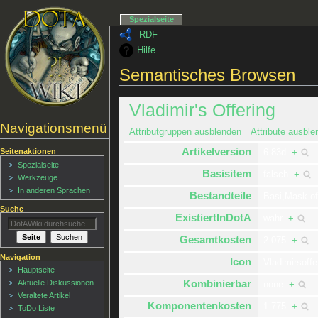
Spezialseite
RDF
Hilfe
Semantisches Browsen
Vladimir's Offering
Navigationsmenü
Attributgruppen ausblenden
Attribute ausble
Artikelversion
Seitenaktionen
6.83d
+
Spezialseite
Basisitem
falsch
+
Werkzeuge
In anderen Sprachen
Bestandteile
Basi,Mask o
Suche
ExistiertInDotA
wahr
+
Gesamtkosten
2.075
+
Navigation
Icon
Vladimirsoffe
Hauptseite
Kombinierbar
Aktuelle Diskussionen
none
+
Veraltete Artikel
Komponentenkosten
1.775
+
ToDo Liste