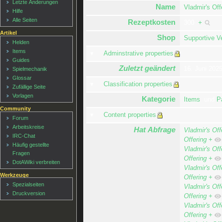
Letzte Änderungen
Name
Vladmir's Off
Hilfe
Alle Seiten
Rezeptkosten
300
+
Artikel
Shop
Supportive V
Helden
Items
Adminstrative properties
Guides
Zuletzt geändert
16. Juni 202
Spielmechanik
Glossar
Classification properties
Zufällige Seite
Vorlagen
Kategorie
Items
und
P
Community
Content properties
Forum
Arbeitskreise
Hat Abfrage
Vladmir's Off
IRC-Chat
Offering
+
Häufig gestellte
Vladmir's Off
Fragen
Offering
+
DotAWiki verbreiten
Vladmir's Off
Werkzeuge
Offering
+
Spezialseiten
Vladmir's Off
Druckversion
Offering
+
Vladmir's Off
Offering
+