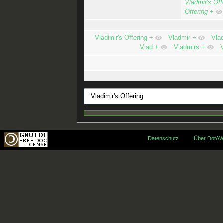
Vladmir's Off
Offering
+
Vladimir's Offering
+
,
Vladmir
+
,
Vlad
Vlad
+
,
Vladmirs
+
,
V
Datenschutz
Über DotAW