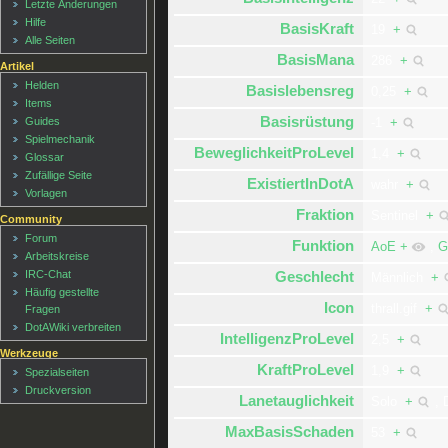
Letzte Änderungen
Hilfe
BasisKraft
19
+
Alle Seiten
BasisMana
286
+
Artikel
Helden
Basislebensreg
0,25
+
Items
Basisrüstung
Guides
-1
+
Spielmechanik
BeweglichkeitProLevel
1,4
+
Glossar
Zufällige Seite
ExistiertInDotA
wahr
+
Vorlagen
Fraktion
Sentinel
+
Community
Forum
Funktion
AoE
+
,
G
Arbeitskreise
IRC-Chat
Geschlecht
Männlich
+
Häufig gestellte
Icon
thrall.gif
+
Fragen
DotAWiki verbreiten
IntelligenzProLevel
2,5
+
Werkzeuge
KraftProLevel
1,9
+
Spezialseiten
Druckversion
Lanetauglichkeit
Solo
+
,
MaxBasisSchaden
53
+