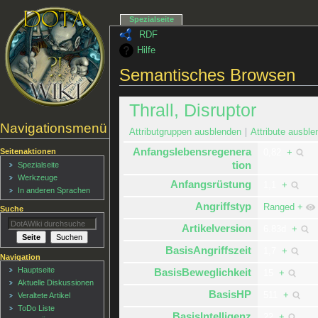
Spezialseite
RDF
Hilfe
Semantisches Browsen
Thrall, Disruptor
Navigationsmenü
Attributgruppen ausblenden
Attribute ausble
Anfangslebensregenera
Seitenaktionen
0,82
+
tion
Spezialseite
Werkzeuge
Anfangsrüstung
1,1
+
In anderen Sprachen
Angriffstyp
Ranged
+
Suche
Artikelversion
6.83d
+
BasisAngriffszeit
1,7
+
Navigation
Hauptseite
BasisBeweglichkeit
15
+
Aktuelle Diskussionen
BasisHP
511
+
Veraltete Artikel
ToDo Liste
BasisIntelligenz
22
+