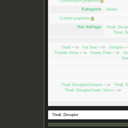
Classification properties
Kategorie
Helden
Content properties
Hat Abfrage
Thrall, Disrup
und
Thrall, D
Thrall
+
,
Far Seer
+
,
Glimpse
+
Thunder Strike
+
,
Kinetic Field
+
,
St
See
Thrall, Disruptor/Glimpse
+
,
Thrall, D
Thrall, Disruptor/Static Storm
+
u