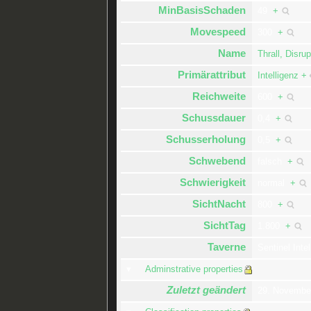
MinBasisSchaden
49
+
Movespeed
300
+
Name
Thrall, Disrup
Primärattribut
Intelligenz
+
Reichweite
600
+
Schussdauer
0,4
+
Schusserholung
0,5
+
Schwebend
falsch
+
Schwierigkeit
normal
+
SichtNacht
800
+
SichtTag
1.800
+
Taverne
Sentinel Inte
Adminstrative properties
Zuletzt geändert
29. Novembe