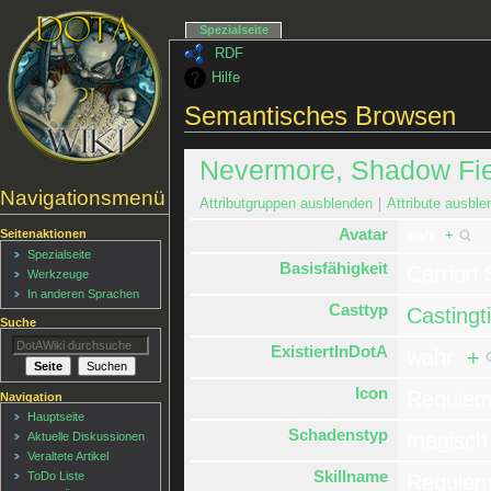
Spezialseite
RDF
Hilfe
Semantisches Browsen
Nevermore, Shadow Fie
Navigationsmenü
Attributgruppen ausblenden
Attribute ausble
Avatar
Seitenaktionen
wahr
+
Spezialseite
Basisfähigkeit
Carrio
Werkzeuge
In anderen Sprachen
Casttyp
Castingt
Suche
ExistiertInDotA
wahr
+
Icon
Requiem
Navigation
Hauptseite
Schadenstyp
magisc
Aktuelle Diskussionen
Veraltete Artikel
Skillname
ToDo Liste
Requiem