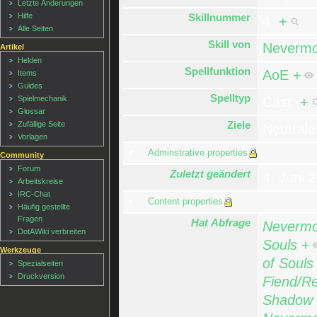
Letzte Änderungen
Skillnummer
Hilfe
4
+
Alle Seiten
Skill von
Nevermo
Artikel
Helden
Spellfunktion
AoE
+
Items
Guides
Spelltyp
Spielmechanik
Cast
+
Glossar
Ziele
Zufällige Seite
Neutral
Vorlagen
Adminstrative properties
Community
Forum
Zuletzt geändert
4. Juni 
Arbeitskreise
IRC-Chat
Content properties
Häufig gestellte
Fragen
Hat Abfrage
Nevermo
DotAWiki verbreiten
Souls
+
Werkzeuge
of Souls
Spezialseiten
Druckversion
Fiend/Re
Shadow 