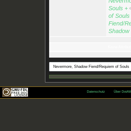
Nevermo
Souls
+
of Souls
Fiend/Re
Shadow 
Keine Attribut
Datenschutz
Über DotAW