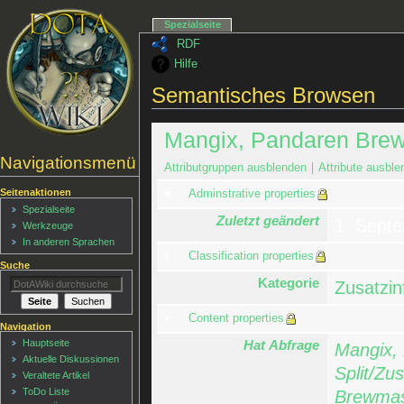
Spezialseite
RDF
Hilfe
Semantisches Browsen
Mangix, Pandaren Brewm
Navigationsmenü
Attributgruppen ausblenden
Attribute ausble
Seitenaktionen
Adminstrative properties
Spezialseite
Zuletzt geändert
1. Sept
Werkzeuge
In anderen Sprachen
Classification properties
Suche
Kategorie
Zusatzin
Content properties
Navigation
Hat Abfrage
Hauptseite
Mangix,
Aktuelle Diskussionen
Split/Zu
Veraltete Artikel
ToDo Liste
Brewmast