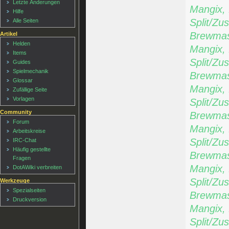
Letzte Änderungen
Mangix,
Hilfe
Split/Zu
Alle Seiten
Brewmast
Artikel
Helden
Mangix,
Items
Split/Zu
Guides
Spielmechanik
Brewmast
Glossar
Mangix,
Zufällige Seite
Vorlagen
Split/Zu
Community
Brewmast
Forum
Mangix,
Arbeitskreise
Split/Zu
IRC-Chat
Häufig gestellte
Brewmast
Fragen
Mangix,
DotAWiki verbreiten
Split/Zu
Werkzeuge
Spezialseiten
Brewmast
Druckversion
Mangix,
Split/Zu