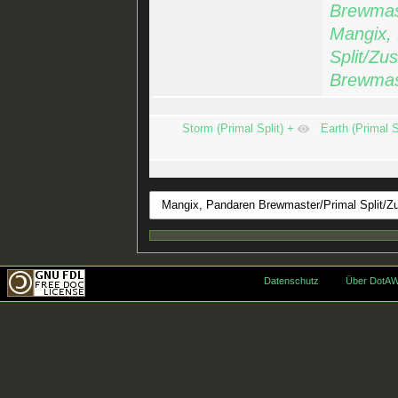
Brewmast
Mangix,
Split/Zu
Brewmast
Storm (Primal Split)
+
,
Earth (Primal S
Datenschutz
Über DotAW