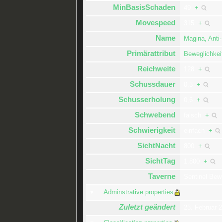
MinBasisSchaden
49
+
Movespeed
315
+
Name
Magina, Anti
Primärattribut
Beweglichkei
Reichweite
128
+
Schussdauer
0,3
+
Schusserholung
0,6
+
Schwebend
falsch
+
Schwierigkeit
einfach
+
SichtNacht
800
+
SichtTag
1.800
+
Taverne
Sentinel Bew
Adminstrative properties
Zuletzt geändert
23. Februar 