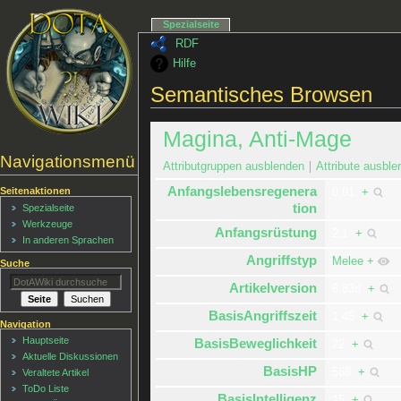
Spezialseite
RDF
Hilfe
Semantisches Browsen
Magina, Anti-Mage
Navigationsmenü
Attributgruppen ausblenden
Attribute ausble
Anfangslebensregenera
Seitenaktionen
0,91
+
tion
Spezialseite
Werkzeuge
Anfangsrüstung
2,1
+
In anderen Sprachen
Angriffstyp
Melee
+
Suche
Artikelversion
6.83d
+
BasisAngriffszeit
1,45
+
Navigation
Hauptseite
BasisBeweglichkeit
22
+
Aktuelle Diskussionen
BasisHP
568
+
Veraltete Artikel
ToDo Liste
BasisIntelligenz
15
+