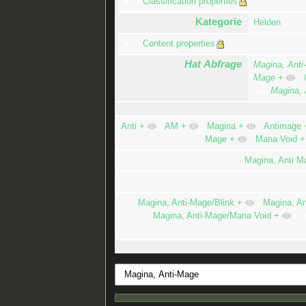
Classification properties
Kategorie
Helden
Content properties
Hat Abfrage
Magina, Anti
Mage
+
,
und
Magina, 
Anti
+
,
AM
+
,
Magina
+
,
Antimage
Mage
+
,
Mana Void
+
Magina, Anti M
Magina, Anti-Mage/Blink
+
,
Magina, A
Magina, Anti-Mage/Mana Void
+
u