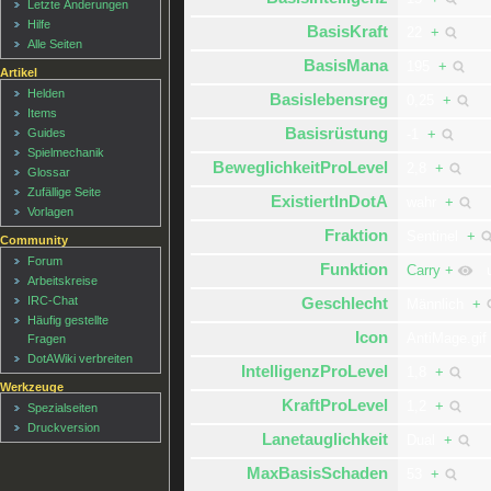
Letzte Änderungen
Hilfe
BasisKraft
22
+
Alle Seiten
BasisMana
195
+
Artikel
Helden
Basislebensreg
0,25
+
Items
Basisrüstung
Guides
-1
+
Spielmechanik
BeweglichkeitProLevel
2,8
+
Glossar
Zufällige Seite
ExistiertInDotA
wahr
+
Vorlagen
Fraktion
Sentinel
+
Community
Forum
Funktion
Carry
+
u
Arbeitskreise
IRC-Chat
Geschlecht
Männlich
+
Häufig gestellte
Icon
AntiMage.gi
Fragen
DotAWiki verbreiten
IntelligenzProLevel
1,8
+
Werkzeuge
KraftProLevel
1,2
+
Spezialseiten
Druckversion
Lanetauglichkeit
Dual
+
MaxBasisSchaden
53
+