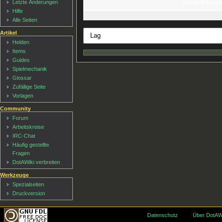
Keine Attribut
Letzte Änderungen
Hilfe
Alle Seiten
Artikel
Helden
Items
Guides
Spielmechanik
Glossar
Zufällige Seite
Vorlagen
Community
Forum
Arbeitskreise
IRC-Chat
Häufig gestellte
Fragen
DotAWiki verbreiten
Werkzeuge
Spezialseiten
Druckversion
Datenschutz
Über DotAW