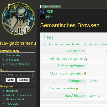
Spezialseite
RDF
Hilfe
Semantisches Browsen
Lag
Navigationsmenü
Attributgruppen ausblenden
Attribute ausble
Zielgruppe
Seitenaktionen
Anfänger
+
Spezialseite
Adminstrative properties
Werkzeuge
In anderen Sprachen
Zuletzt geändert
16. Novembe
Suche
Classification properties
Kategorie
Glossar
Navigation
Content properties
Hauptseite
Hat Abfrage
Aktuelle Diskussionen
Lag
+
un
Veraltete Artikel
ToDo Liste