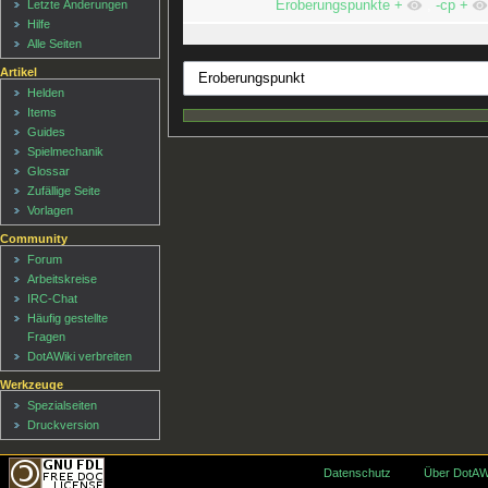
Eroberungspunkte
+
,
-cp
+
Letzte Änderungen
Hilfe
Alle Seiten
Artikel
Helden
Items
Guides
Spielmechanik
Glossar
Zufällige Seite
Vorlagen
Community
Forum
Arbeitskreise
IRC-Chat
Häufig gestellte
Fragen
DotAWiki verbreiten
Werkzeuge
Spezialseiten
Druckversion
Datenschutz
Über DotAW