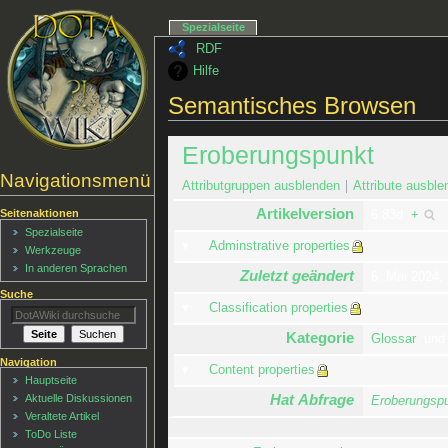
Spezialseite
RDF
Hilfe
Semantisches Browsen
Eroberungspunkt
Navigationsmenü
Attributgruppen ausblenden
Attribute ausble
Artikelversion
Seitenaktionen
6.83d
+
Spezialseite
Adminstrative properties
Werkzeuge
In anderen Sprachen
Zuletzt geändert
6. Mai 2024,
Suche
Classification properties
Kategorie
Glossar
un
Navigation
Content properties
Hauptseite
Hat Abfrage
Aktuelle Diskussionen
Eroberungsp
Veraltete Artikel
ToDo Liste