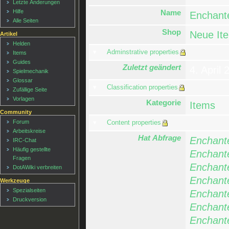
Letzte Änderungen
Name
Hilfe
Enchant
Alle Seiten
Shop
Neue It
Artikel
Helden
Adminstrative properties
Items
Guides
Zuletzt geändert
4. April
Spielmechanik
Glossar
Classification properties
Zufällige Seite
Vorlagen
Kategorie
Items
Community
Forum
Content properties
Arbeitskreise
Hat Abfrage
Enchant
IRC-Chat
Häufig gestellte
Enchant
Fragen
Enchant
DotAWiki verbreiten
Enchant
Werkzeuge
Spezialseiten
Enchant
Druckversion
Enchant
Enchant