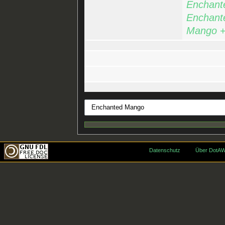
Enchant
Enchant
Mango
Datenschutz
Über DotAW