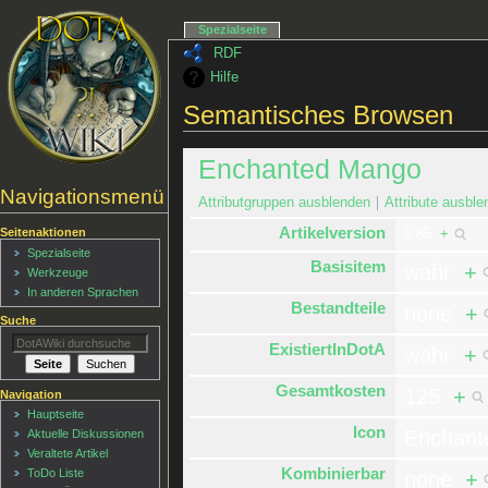
Spezialseite
RDF
Hilfe
Semantisches Browsen
Enchanted Mango
Navigationsmenü
Attributgruppen ausblenden
Attribute ausble
Artikelversion
Seitenaktionen
6.85
+
Spezialseite
Basisitem
wahr
+
Werkzeuge
In anderen Sprachen
Bestandteile
none
+
Suche
ExistiertInDotA
wahr
+
Gesamtkosten
125
+
Navigation
Hauptseite
Icon
Enchan
Aktuelle Diskussionen
Veraltete Artikel
Kombinierbar
ToDo Liste
none
+