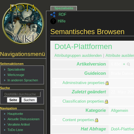
Spezialseite
RDF
Hilfe
Semantisches Browsen
DotA-Plattformen
Navigationsmenü
Attributgruppen ausblenden
Attribute ausble
Artikelversion
Seitenaktionen
6.83d
+
Spezialseite
Guideicon
Blade Danc
Werkzeuge
In anderen Sprachen
Adminstrative properties
Suche
Zuletzt geändert
22. März 20
Classification properties
Navigation
Kategorie
Allgemein
Hauptseite
Aktuelle Diskussionen
Content properties
Veraltete Artikel
Hat Abfrage
DotA-Plattfo
ToDo Liste