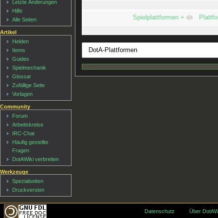
Letzte Änderungen
Hilfe
Spielplattformen
+
,
Plattf
Alle Seiten
Artikel
Helden
Items
Guides
Spielmechanik
Glossar
Zufällige Seite
Vorlagen
Community
Forum
Arbeitskreise
IRC-Chat
Häufig gestellte
Fragen
DotAWiki verbreiten
Werkzeuge
Spezialseiten
Druckversion
Datenschutz
Über DotAW