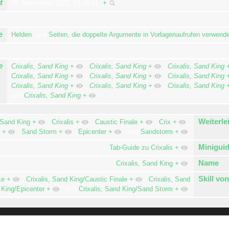
t
29. November 2022, 12:48:51
+
e
Helden
und
Seiten, die doppelte Argumente in Vorlagenaufrufen verwend
e
Crixalis, Sand King
+
,
Crixalis, Sand King
+
,
Crixalis, Sand King
Crixalis, Sand King
+
,
Crixalis, Sand King
+
,
Crixalis, Sand King
Crixalis, Sand King
+
,
Crixalis, Sand King
+
,
Crixalis, Sand King
und
Crixalis, Sand King
+
Weiterle
Sand King
+
,
Crixalis
+
,
Caustic Finale
+
,
Crix
+
,
+
,
Sand Storm
+
,
Epicenter
+
und
Sandstorm
+
Miniguid
Tab-Guide zu Crixalis
+
Name
Crixalis, Sand King
+
Skill vo
ke
+
,
Crixalis, Sand King/Caustic Finale
+
,
Crixalis, Sand
King/Epicenter
+
und
Crixalis, Sand King/Sand Storm
+