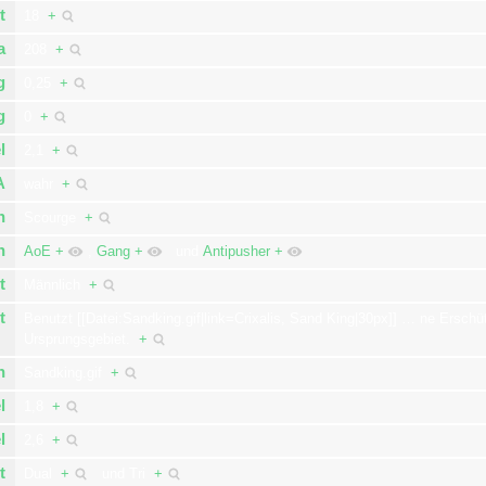
t
18
+
a
208
+
g
0,25
+
g
0
+
l
2,1
+
A
wahr
+
n
Scourge
+
n
AoE
+
,
Gang
+
und
Antipusher
+
t
Männlich
+
t
Benutzt [[Datei:Sandking.gif|link=Crixalis, Sand King|30px]]
…
ne Erschü
Ursprungsgebiet.
+
n
Sandking.gif
+
l
1,8
+
l
2,6
+
t
Dual
+
und
Tri
+