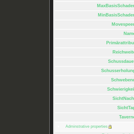
MaxBasisSchade
MinBasisSchade
Movespee
Nam
Primärattribu
Reichweit
Schussdaue
Schusserholun
Schweben
Schwierigkei
SichtNach
SichtTa
Tavern
Adminstrative properties