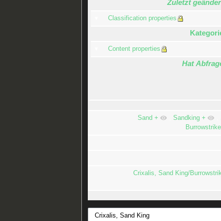
Zuletzt geänder
Classification properties
Kategori
Content properties
Hat Abfrag
Sand
+
,
Sandking
+
,
Burrowstrike
Crixalis, Sand King/Burrowstri