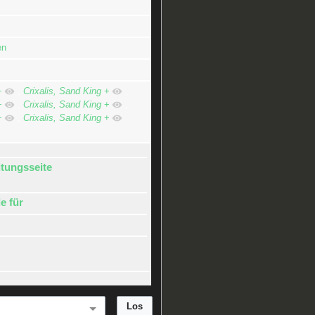
en
+
,
Crixalis, Sand King
+
,
+
,
Crixalis, Sand King
+
,
+
,
Crixalis, Sand King
+
itungsseite
e für
n