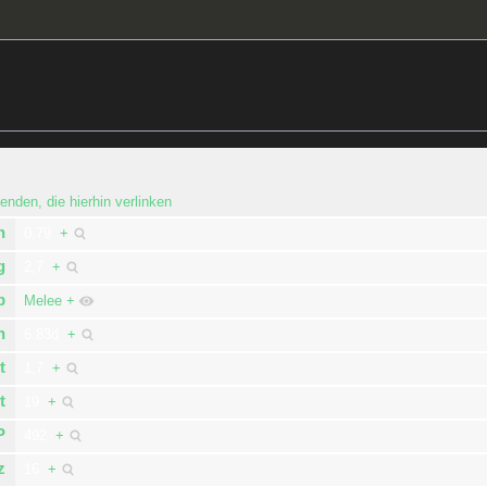
enden, die hierhin verlinken
n
0,79
+
g
2,7
+
p
Melee
+
n
6.83d
+
t
1,7
+
t
19
+
P
492
+
z
16
+