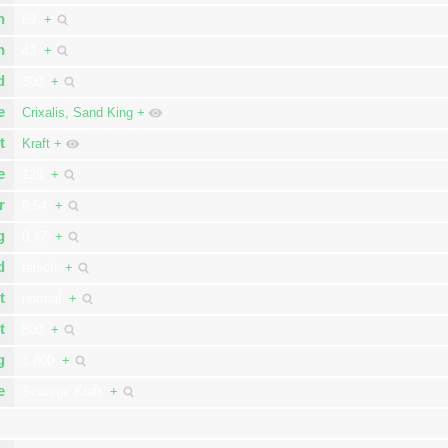
n
59
+
n
43
+
d
300
+
e
Crixalis, Sand King
+
t
Kraft
+
e
128
+
r
0,54
+
g
0,47
+
d
falsch
+
t
normal
+
t
800
+
g
1.800
+
e
Scourge Kraft
+