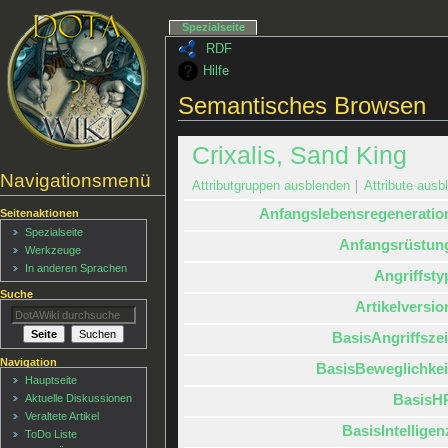
Spezialseite
RDF
Hilfe
Semantisches Browsen
Crixalis, Sand King
Navigationsmenü
Attributgruppen ausblenden
Attribute ausbl
Anfangslebensregeneratio
Seitenaktionen
Spezialseite
Anfangsrüstun
Werkzeuge
In anderen Sprachen
Angriffsty
Suche
Artikelversio
BasisAngriffszei
Navigation
BasisBeweglichkei
Hauptseite
BasisH
Aktuelle Diskussionen
Veraltete Artikel
BasisIntelligen
ToDo Liste