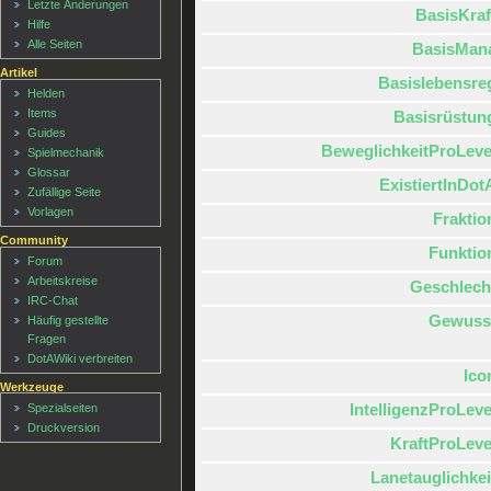
Letzte Änderungen
BasisKraf
Hilfe
Alle Seiten
BasisMan
Artikel
Basislebensre
Helden
Items
Basisrüstun
Guides
BeweglichkeitProLeve
Spielmechanik
Glossar
ExistiertInDot
Zufällige Seite
Vorlagen
Fraktio
Community
Funktio
Forum
Arbeitskreise
Geschlech
IRC-Chat
Gewuss
Häufig gestellte
Fragen
DotAWiki verbreiten
Ico
Werkzeuge
IntelligenzProLeve
Spezialseiten
Druckversion
KraftProLeve
Lanetauglichkei