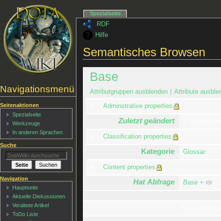
Spezialseite
RDF
Hilfe
Semantisches Browsen
Base
Navigationsmenü
Attributgruppen ausblenden
Attribute ausble
Seitenaktionen
Adminstrative properties
Spezialseite
Zuletzt geändert
5. Septembe
Werkzeuge
In anderen Sprachen
Classification properties
Suche
Kategorie
Glossar
Content properties
Navigation
Hat Abfrage
Base
+
u
Hauptseite
Aktuelle Diskussionen
Veraltete Artikel
Keine Attribut
ToDo Liste