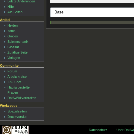
Letzte Änderungen
Hilfe
Alle Seiten
Artikel
Helden
Items
Guides
Spielmechanik
Glossar
Zufällige Seite
Vorlagen
Community
Forum
Arbeitskreise
IRC-Chat
Häufig gestellte
Fragen
DotAWiki verbreiten
Werkzeuge
Spezialseiten
Druckversion
Datenschutz
Über DotAW