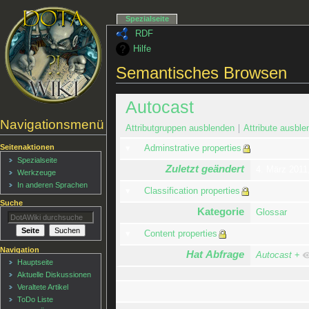
Spezialseite
RDF
Hilfe
Semantisches Browsen
Autocast
Navigationsmenü
Attributgruppen ausblenden
Attribute ausble
Seitenaktionen
Adminstrative properties
Spezialseite
Zuletzt geändert
4. März 2011
Werkzeuge
In anderen Sprachen
Classification properties
Suche
Kategorie
Glossar
Content properties
Navigation
Hat Abfrage
Autocast
+
Hauptseite
Aktuelle Diskussionen
Veraltete Artikel
ToDo Liste