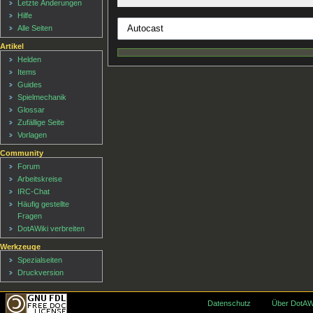
Letzte Änderungen
Hilfe
Alle Seiten
Artikel
Helden
Items
Guides
Spielmechanik
Glossar
Zufällige Seite
Vorlagen
Community
Forum
Arbeitskreise
IRC-Chat
Häufig gestellte
Fragen
DotAWiki verbreiten
Werkzeuge
Spezialseiten
Druckversion
Datenschutz
Über DotAW