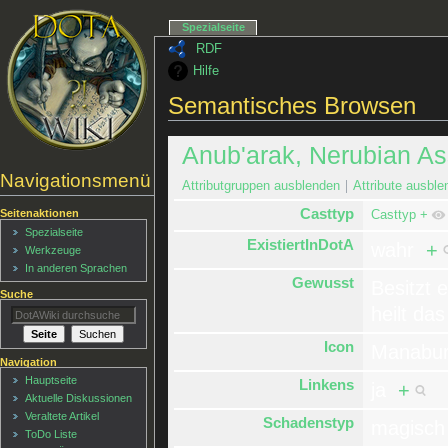
Spezialseite
RDF
Hilfe
Semantisches Browsen
Anub'arak, Nerubian A
Navigationsmenü
Attributgruppen ausblenden
Attribute ausble
Casttyp
Seitenaktionen
Casttyp
+
Spezialseite
ExistiertInDotA
wahr
+
Werkzeuge
In anderen Sprachen
Gewusst
Besitzt e
Suche
heilt da
Icon
Manabur
Navigation
Hauptseite
Linkens
ja
+
Aktuelle Diskussionen
Veraltete Artikel
Schadenstyp
magisc
ToDo Liste