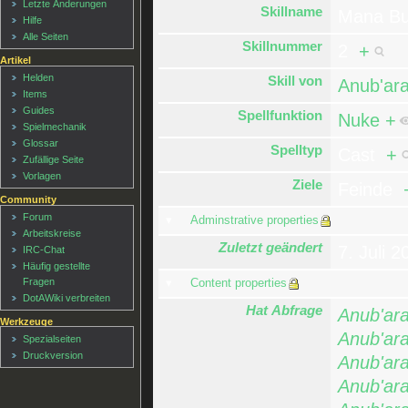
Letzte Änderungen
Skillname
Mana B
Hilfe
Alle Seiten
Skillnummer
2
+
Artikel
Helden
Skill von
Anub'ara
Items
Guides
Spellfunktion
Nuke
+
Spielmechanik
Glossar
Spelltyp
Cast
+
Zufällige Seite
Vorlagen
Ziele
Feinde
Community
Forum
Adminstrative properties
Arbeitskreise
Zuletzt geändert
7. Juli 
IRC-Chat
Häufig gestellte
Fragen
Content properties
DotAWiki verbreiten
Hat Abfrage
Anub'ar
Werkzeuge
Anub'ar
Spezialseiten
Druckversion
Anub'ar
Anub'ar