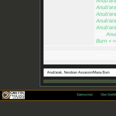
Anub'ar
Anub'ar
Anub'ar
Anub'ar
Anub'ar
und
Anu
Burn
+
Keine Attribut
Datenschutz
Über DotAW