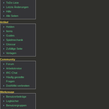
ToDo Liste
Letzte Änderungen
Hilfe
Alle Seiten
Artikel
Helden
Items
Guides
Spielmechanik
Glossar
Zufällige Seite
Vorlagen
Community
Forum
Arbeitskreise
IRC-Chat
Häufig gestellte
Fragen
DotAWiki verbreiten
Werkzeuge
Benutzerbeiträge
Logbücher
Benutzergruppen