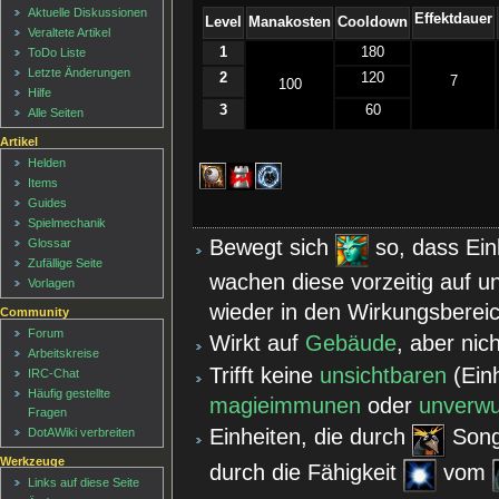
Aktuelle Diskussionen
Effektdauer
Level
Manakosten
Cooldown
Veraltete Artikel
1
180
ToDo Liste
Letzte Änderungen
2
120
7
100
Hilfe
3
60
Alle Seiten
Artikel
Helden
Items
Guides
Spielmechanik
Bewegt sich
so, dass Ein
Glossar
Zufällige Seite
wachen diese vorzeitig auf u
Vorlagen
wieder in den Wirkungsbere
Community
Forum
Wirkt auf
Gebäude
, aber nic
Arbeitskreise
Trifft keine
unsichtbaren
(Ein
IRC-Chat
Häufig gestellte
magieimmunen
oder
unverw
Fragen
Einheiten, die durch
Song 
DotAWiki verbreiten
Werkzeuge
durch die Fähigkeit
vom
Links auf diese Seite