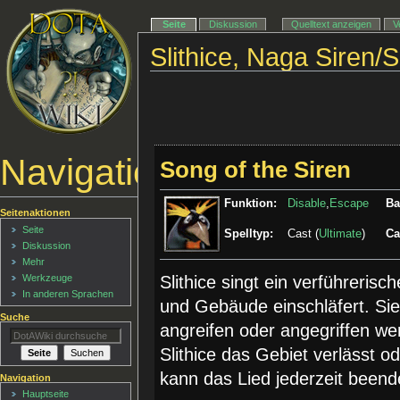
Seite
Diskussion
Quelltext anzeigen
V
Slithice, Naga Siren/S
Navigationsmenü
Song of the Siren
Funktion:
Disable
,
Escape
Ba
Seitenaktionen
Seite
Spelltyp:
Cast (
Ultimate
)
Ca
Diskussion
Mehr
Werkzeuge
Slithice singt ein verführerisc
In anderen Sprachen
und Gebäude einschläfert. Si
Suche
angreifen oder angegriffen w
Slithice das Gebiet verlässt o
kann das Lied jederzeit beend
Navigation
Hauptseite