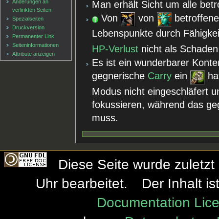
Änderungen an
Man erhält Sicht um alle betr
verlinkten Seiten
Von
von
betroffene
Spezialseiten
Druckversion
Lebenspunkte durch Fähigke
Permanenter Link
Seiten­informationen
HP-Verlust
nicht als Schaden 
Attribute anzeigen
Es ist ein wunderbarer Konte
gegnerische
Carry
ein
hat
Modus nicht eingeschläfert 
fokussieren, während das ge
muss.
Diese Seite wurde zuletzt
Uhr bearbeitet.
Der Inhalt i
Documentation Lice