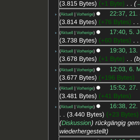
3.815 Bytes
+1 Byte
‎
→
22:37, 21. 
Aktuell
Vorherige
3.814 Bytes
+76 Bytes
‎
17:40, 5. 
Aktuell
Vorherige
3.738 Bytes
+60 Bytes
‎
19:30, 13.
Aktuell
Vorherige
3.678 Bytes
+1 Byte
‎
b
12:03, 6. 
Aktuell
Vorherige
3.677 Bytes
+196 Bytes
15:52, 27.
Aktuell
Vorherige
3.481 Bytes
+41 Bytes
16:38, 22.
Aktuell
Vorherige
3.440 Bytes
+23 Bytes
(
Diskussion
) rückgängig gem
wiederhergestellt