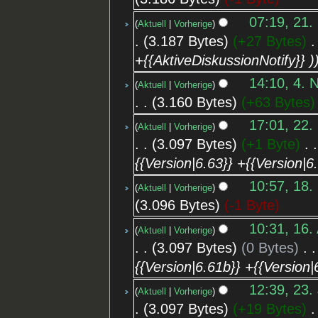
07:19, 21.
Aktuell
Vorherige
3.187 Bytes
+27 Bytes
‎
+{{AktiveDiskussionNotify}} )
14:10, 4. 
Aktuell
Vorherige
3.160 Bytes
+63 Bytes
17:01, 22.
Aktuell
Vorherige
3.097 Bytes
+1 Byte
‎
{{Version|6.63}} +{{Version|6
10:57, 18.
Aktuell
Vorherige
3.096 Bytes
-1 Byte
10:31, 16.
Aktuell
Vorherige
3.097 Bytes
0 Bytes
‎
{{Version|6.61b}} +{{Version|
12:39, 23.
Aktuell
Vorherige
3.097 Bytes
+19 Bytes
‎