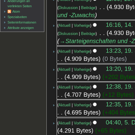
Änderungen an
‎
4.930 Byt
verlinkten Seiten
Diskussion
Beiträge
Atom
und -Zuwachs
Spezialseiten
Seiten­informationen
16:16, 14.
Aktuell
Vorherige
Attribute anzeigen
‎
4.930 Byt
Diskussion
Beiträge
→‎Starteigenschaften und -
13:23, 19.
Aktuell
Vorherige
4.909 Bytes
0 Bytes
13:20, 19.
Aktuell
Vorherige
4.909 Bytes
+202 Byte
12:38, 19.
Aktuell
Vorherige
4.707 Bytes
+12 Bytes
12:35, 19.
Aktuell
Vorherige
4.695 Bytes
+404 Byte
04:40, 5. 
Aktuell
Vorherige
4.291 Bytes
+65 Bytes