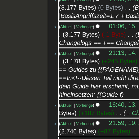
Aktuell
Vorherige
3.177 Bytes
0 Bytes
‎
B
|BasisAngriffszeit=1.7 +|Basi
01:06, 15.
Aktuell
Vorherige
3.177 Bytes
-1 Byte
‎
Changelogs == +== Changel
21:13, 14.
Aktuell
Vorherige
3.178 Bytes
+245 Bytes
== Guides zu {{PAGENAME}
==\n<!--Diesen Teil nicht dir
dein Guide hier erscheint, m
hineinsetzen: {{Guide f
16:40, 13.
Aktuell
Vorherige
Bytes
+187 Bytes
‎
→‎Ch
21:59, 19.
Aktuell
Vorherige
2.746 Bytes
+87 Bytes