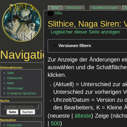
Seite
Diskussion
Quelltext anzeigen
Hilfe
Slithice, Naga Siren:
Logbücher dieser Seite anzeigen
Versionen filtern
Navigationsmenü
Zur Anzeige der Änderungen ei
auswählen und die Schaltfläche
Seitenaktionen
Seite
klicken.
Diskussion
(Aktuell) = Unterschied zur a
Mehr
Werkzeuge
Unterschied zur vorherigen V
In anderen Sprachen
Uhrzeit/Datum = Version zu 
Suche
des Bearbeiters, K = Kleine
(neueste |
älteste
) Zeige (näch
Navigation
|
500
)
Hauptseite