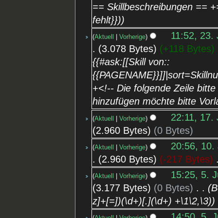
== Skillbeschreibungen == +=
fehlt}})
11:52, 23. 
Aktuell
Vorherige
3.078 Bytes
+118 Bytes
‎
{{#ask:[[Skill von::
{{PAGENAME}}]]|sort=Skill
+<!-- Die folgende Zeile bitte
hinzufügen möchte bitte Vorl
22:11, 17. 
Aktuell
Vorherige
2.960 Bytes
0 Bytes
20:56, 10.
Aktuell
Vorherige
2.960 Bytes
-217 Bytes
‎
15:25, 5. J
Aktuell
Vorherige
3.177 Bytes
0 Bytes
‎
B
z]+[=])(\d+)[.](\d+) +\1\2,\3)
14:50, 5. J