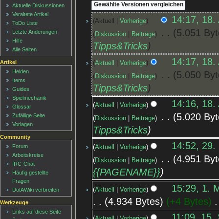
Aktuelle Diskussionen
Veraltete Artikel
14:17, 18.
Aktuell
Vorherige
ToDo Liste
‎
5.051 Byt
Letzte Änderungen
Diskussion
Beiträge
Hilfe
Tipps&Tricks
Alle Seiten
14:17, 18.
Artikel
Aktuell
Vorherige
Helden
‎
5.050 Byt
Diskussion
Beiträge
Items
Tipps&Tricks
Guides
Spielmechanik
14:16, 18.
Aktuell
Vorherige
Glossar
‎
5.020 Byt
Zufällige Seite
Diskussion
Beiträge
Vorlagen
Tipps&Tricks
Community
14:52, 29.
Forum
Aktuell
Vorherige
Arbeitskreise
‎
4.951 Byt
Diskussion
Beiträge
IRC-Chat
{{PAGENAME}}
Häufig gestellte
Fragen
15:29, 1. 
Aktuell
Vorherige
DotAWiki verbreiten
4.934 Bytes
+4 Bytes
‎
Werkzeuge
Links auf diese Seite
11:09, 15.
Aktuell
Vorherige