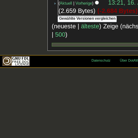
13:21, 16.
Aktuell
Vorherige
2.659 Bytes
-2.684 Bytes
(neueste |
älteste
) Zeige (näch
|
500
)
Datenschutz
Über DotAW