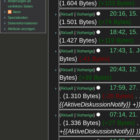
Änderungen an
1.604 Bytes
+103 Bytes
verlinkten Seiten
20:16, 15.
Atom
Aktuell
Vorherige
Spezialseiten
1.501 Bytes
+74 Bytes
Seiten­informationen
Attribute anzeigen
18:42, 15.
Aktuell
Vorherige
1.427 Bytes
+119 Bytes
17:43, 1. 
Aktuell
Vorherige
Bytes
-41 Bytes
20:43, 12.
Aktuell
Vorherige
Bytes
+39 Bytes
17:59, 27.
Aktuell
Vorherige
1.310 Bytes
-26 Bytes
‎
{{AktiveDiskussionNotify}} +)
07:14, 21.
Aktuell
Vorherige
1.336 Bytes
+27 Bytes
‎
+{{AktiveDiskussionNotify}} )