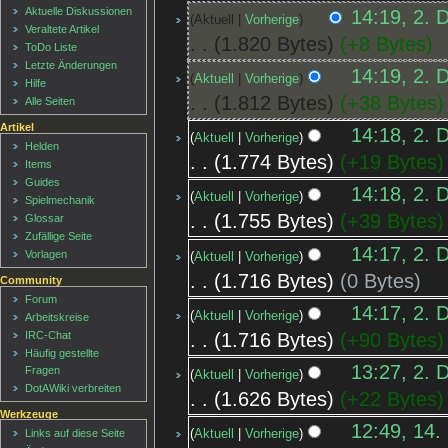
Aktuelle Diskussionen
14:19, 2. 
Aktuell
Vorherige
Veraltete Artikel
1.820 Bytes
+8 Bytes
ToDo Liste
Letzte Änderungen
14:19, 2. 
Aktuell
Vorherige
Hilfe
1.812 Bytes
+38 Bytes
Alle Seiten
Artikel
14:18, 2. 
Aktuell
Vorherige
Helden
1.774 Bytes
+19 Bytes
Items
Guides
14:18, 2. 
Aktuell
Vorherige
Spielmechanik
1.755 Bytes
+39 Bytes
Glossar
Zufällige Seite
14:17, 2. 
Vorlagen
Aktuell
Vorherige
1.716 Bytes
0 Bytes
Community
Forum
14:17, 2. 
Aktuell
Vorherige
Arbeitskreise
1.716 Bytes
+90 Bytes
IRC-Chat
Häufig gestellte
13:27, 2. 
Fragen
Aktuell
Vorherige
DotAWiki verbreiten
1.626 Bytes
+22 Bytes
Werkzeuge
12:49, 14.
Links auf diese Seite
Aktuell
Vorherige