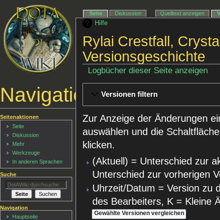
Seite
Diskussion
Quelltext anzeigen
Hilfe
Rylai Crestfall, Cryst
Versionsgeschichte
Logbücher dieser Seite anzeigen
Navigationsmenü
Versionen filtern
Zur Anzeige der Änderungen ei
Seitenaktionen
Seite
auswählen und die Schaltfläche
Diskussion
klicken.
Mehr
Werkzeuge
(Aktuell) = Unterschied zur a
In anderen Sprachen
Unterschied zur vorherigen V
Suche
Uhrzeit/Datum = Version zu 
des Bearbeiters, K = Kleine
Navigation
Hauptseite