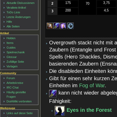
175
3,75
Aktuelle Diskussionen
2
70
Veraltete Artikel
200
4,5
3
ToDo Liste
Letzte Änderungen
Hilfe
Alle Seiten
Artikel
Helden
Overgrowth stackt nicht mit
Items
Guides
Zaubern (Entangle und Frost 
Spielmechanik
Spells (Hero Shackles, Dism
Glossar
Zufällige Seite
basierenden Zaubern (Ensnare
Vorlagen
Die disableden Einheiten kö
Community
Gibt für einen sehr kurzen Z
Forum
Arbeitskreise
Einheiten im
Fog of War
.
IRC-Chat
kann nicht wieder abgele
Häufig gestellte
Fragen
Fähigkeit:
DotAWiki verbreiten
Werkzeuge
Eyes in the Forest
Links auf diese Seite