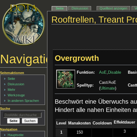
Seite
Diskussion
Quelltext anzeigen
V
Rooftrellen, Treant P
Navigationsmenü
Overgrowth
Funktion:
AoE
,
Disable
Basi
Seitenaktionen
Seite
Cast/AoE
Diskussion
Spelltyp:
Cast
(
Ultimate
)
Mehr
Werkzeuge
Beschwört eine Überwuchs au
In anderen Sprachen
Hindert alle nahen Einheiten
Suche
Effektdauer
Level
Manakosten
Cooldown
Navigation
3
1
150
Hauptseite