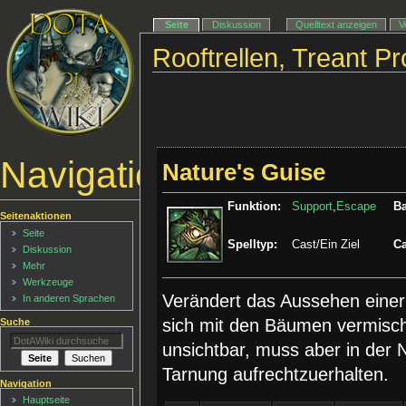
Seite
Diskussion
Quelltext anzeigen
V
Rooftrellen, Treant P
Navigationsmenü
Nature's Guise
Funktion:
Support
,
Escape
Ba
Seitenaktionen
Seite
Spelltyp:
Cast/Ein Ziel
Ca
Diskussion
Mehr
Werkzeuge
Verändert das Aussehen einer 
In anderen Sprachen
sich mit den Bäumen vermischt
Suche
unsichtbar, muss aber in der
Tarnung aufrechtzuerhalten.
Navigation
Hauptseite