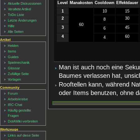
Level
Manakosten
Cooldown
Effektdauer
Aktuelle Diskussionen
Veraltete Artikel
1
10
15
ToDo Liste
2
30
8
Letzte Änderungen
60
Hilfe
3
45
6
Alle Seiten
4
60
4
Artikel
Helden
Items
Guides
Spielmechanik
Man ist auch noch eine Sek
Glossar
Zufällige Seite
Baumes verlassen hat, unsic
Vorlagen
Rooftellen kann, während Natu
Community
oder Items benutzen, ohne da
Forum
Arbeitskreise
IRC-Chat
Häufig gestellte
Fragen
DotAWiki verbreiten
Werkzeuge
Links auf diese Seite