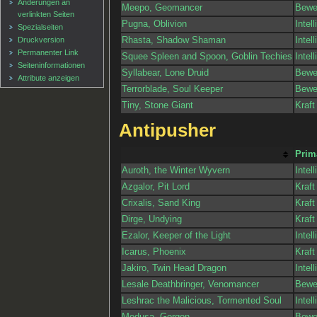
Änderungen an
Meepo, Geomancer
Beweg
verlinkten Seiten
Pugna, Oblivion
Intel
Spezialseiten
Rhasta, Shadow Shaman
Intel
Druckversion
Permanenter Link
Squee Spleen and Spoon, Goblin Techies
Intel
Seiten­informationen
Syllabear, Lone Druid
Beweg
Attribute anzeigen
Terrorblade, Soul Keeper
Beweg
Tiny, Stone Giant
Kraft
Antipusher
Primä
Auroth, the Winter Wyvern
Intel
Azgalor, Pit Lord
Kraft
Crixalis, Sand King
Kraft
Dirge, Undying
Kraft
Ezalor, Keeper of the Light
Intel
Icarus, Phoenix
Kraft
Jakiro, Twin Head Dragon
Intel
Lesale Deathbringer, Venomancer
Beweg
Leshrac the Malicious, Tormented Soul
Intel