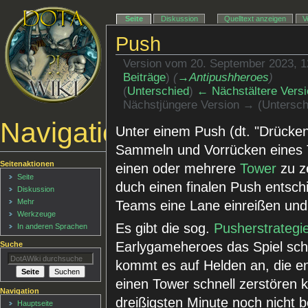
Seite
Diskussion
Quelltext anzeigen
V
Push
Version vom 20. September 2023, 
Beiträge
)
(
→‎Antipushheroes
)
(
Unterschied
)
← Nächstältere Versi
Nächstjüngere Version → (Untersch
Navigationsmenü
Unter einem Push (dt. "Drücke
Sammeln und Vorrücken eines 
Seitenaktionen
einen oder mehrere
Tower
zu z
Seite
duch einen finalen Push entschi
Diskussion
Mehr
Teams eine Lane einreißen und
Werkzeuge
Es gibt die sog.
Pusherstrategi
In anderen Sprachen
Earlygameheroes das Spiel schn
Suche
kommt es auf Helden an, die e
einen Tower schnell zerstören 
Navigation
dreißigsten Minute noch nicht b
Hauptseite