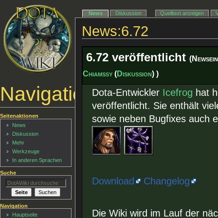
News
Diskussion
Quelltext anzeigen
News:6.72
6.72 veröffentlicht
(Newsein
Chiamssy
(
Diskussion
) )
Navigationsmenü
Dota-Entwickler
Icefrog
hat h
veröffentlicht. Sie enthält 
Seitenaktionen
sowie neben Bugfixes auch 
News
Diskussion
Mehr
Werkzeuge
In anderen Sprachen
Suche
Download
Changelog
Navigation
Die Wiki wird im Lauf der n
Hauptseite