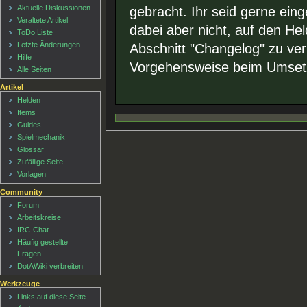
Aktuelle Diskussionen
gebracht. Ihr seid gerne eing
Veraltete Artikel
dabei aber nicht, auf den He
ToDo Liste
Letzte Änderungen
Abschnitt "Changelog" zu ve
Hilfe
Vorgehensweise beim Umset
Alle Seiten
Artikel
Helden
Items
Guides
Spielmechanik
Glossar
Zufällige Seite
Vorlagen
Community
Forum
Arbeitskreise
IRC-Chat
Häufig gestellte
Fragen
DotAWiki verbreiten
Werkzeuge
Links auf diese Seite