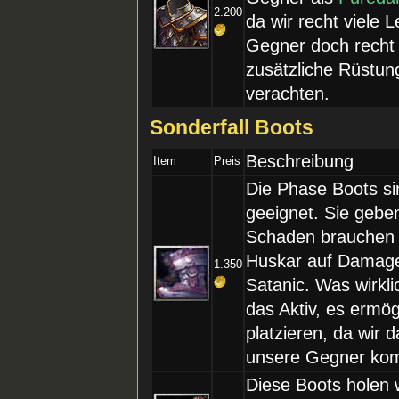
2.200
da wir recht viele 
Gegner doch recht
zusätzliche Rüstun
verachten.
Sonderfall Boots
Beschreibung
Item
Preis
Die Phase Boots si
geeignet. Sie gebe
Schaden brauchen w
Huskar auf Damaged
1.350
Satanic. Was wirkli
das Aktiv, es ermög
platzieren, da wir
unsere Gegner ko
Diese Boots holen 