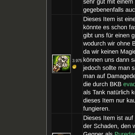
sehr gut mit eine
gegebenenfalls auc
Dieses Item ist ein
könnte es schon fa
gibt uns für einen
wodurch wir ohne B
da wir keinen Ma
können uns dann s
3.975
jedoch sollte man s
man auf Damagedeal
die durch BKB
eva
als Tank natürlich k
dieses Item nur ka
fungieren.
Dieses Item ist au
der Schaden, den w
Gegner als
Pured