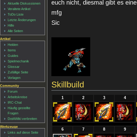
euch nicht, diesmal gibt es ein
Aktuelle Diskussionen
Veraltete Artikel
mfg
ToDo Liste
Letzte Änderungen
Sic
Hilfe
Alle Seiten
Artikel
Helden
Items
Guides
Spielmechanik
Glossar
Zufällige Seite
Vorlagen
Skillbuild
Community
Forum
Arbeitskreise
1
2
3
4
IRC-Chat
Häufig gestellte
Fragen
DotAWiki verbreiten
Werkzeuge
6
7
8
9
Links auf diese Seite