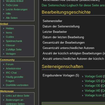
Veraltete Artikel
Das Seitenschutz-Logbuch für diese Seite an
ToDo Liste
Letzte Änderungen
Bearbeitungsgeschichte
Hilfe
Alle Seiten
Seitenersteller
Artikel
Datum der Seitenerstellung
Helden
Letzter Bearbeiter
Items
Guides
Datum der letzten Bearbeitung
Spielmechanik
Gesamtzahl der Bearbeitungen
Glossar
Gesamtzahl unterschiedlicher Autoren
Zufällige Seite
Anzahl der kürzlich erfolgten Bearbeitungen (i
Vorlagen
Anzahl unterschiedlicher Autoren der kürzlich
Community
Forum
Seiteneigenschaften
Arbeitskreise
IRC-Chat
Eingebundene Vorlagen (5)
Vorlage:Gold
(
Häufig gestellte
Fragen
Vorlage:I20
(
Qu
DotAWiki verbreiten
Vorlage:I30
(
Qu
Vorlage:I40
(
Qu
Werkzeuge
Vorlage:Icon
(
Q
Links auf diese Seite
Änderungen an
verlinkten Seiten