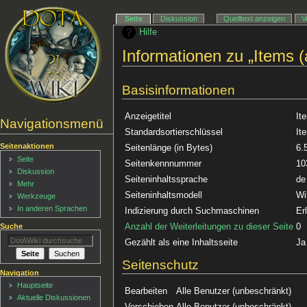
Seite
Diskussion
Quelltext anzeigen
V
Hilfe
Informationen zu „Items (
Basisinformationen
Anzeigetitel
It
Navigationsmenü
Standardsortierschlüssel
It
Seitenaktionen
Seitenlänge (in Bytes)
6.
Seite
Seitenkennnummer
10
Diskussion
Seiteninhaltssprache
de
Mehr
Seiteninhaltsmodell
Wi
Werkzeuge
In anderen Sprachen
Indizierung durch Suchmaschinen
Er
Anzahl der Weiterleitungen zu dieser Seite
0
Suche
Gezählt als eine Inhaltsseite
Ja
Seitenschutz
Navigation
Hauptseite
Bearbeiten
Alle Benutzer (unbeschränkt)
Aktuelle Diskussionen
Verschieben
Alle Benutzer (unbeschränkt)