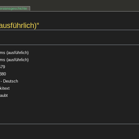
ersionsgeschichte
ausführlich)“
ems (ausführlich)
ems (ausführlich)
579
380
 - Deutsch
kitext
laubt