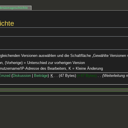
Versionsgeschichte
ichte
rgleichenden Versionen auswählen und die Schaltfläche „Gewählte Versionen v
on, (Vorherige) = Unterschied zur vorherigen Version
Benutzername/IP-Adresse des Bearbeiters, K = Kleine Änderung
Emzed
Diskussion
Beiträge
‎
K
47 Bytes
+47 Bytes
‎
Weiterleitung