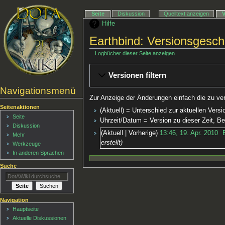
Seite
Diskussion
Quelltext anzeigen
Hilfe
Earthbind: Versionsgesch
Logbücher dieser Seite anzeigen
Versionen filtern
Navigationsmenü
Zur Anzeige der Änderungen einfach die zu ve
Seitenaktionen
(Aktuell) = Unterschied zur aktuellen Versi
Seite
Uhrzeit/Datum = Version zu dieser Zeit, 
Diskussion
Aktuell
Vorherige
13:46, 19. Apr. 2010
‎
Mehr
erstellt
Werkzeuge
In anderen Sprachen
Suche
Navigation
Hauptseite
Aktuelle Diskussionen