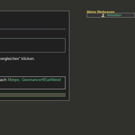
Meine Werkzeuge
Anmelden
ergleichen“ klicken.
 nach
Meepo, Geomancer#Earthbind