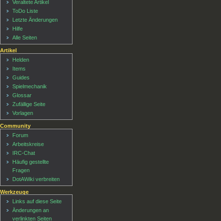
Veraltete Artikel
ToDo Liste
Letzte Änderungen
Hilfe
Alle Seiten
Artikel
Helden
Items
Guides
Spielmechanik
Glossar
Zufällige Seite
Vorlagen
Community
Forum
Arbeitskreise
IRC-Chat
Häufig gestellte
Fragen
DotAWiki verbreiten
Werkzeuge
Links auf diese Seite
Änderungen an
verlinkten Seiten