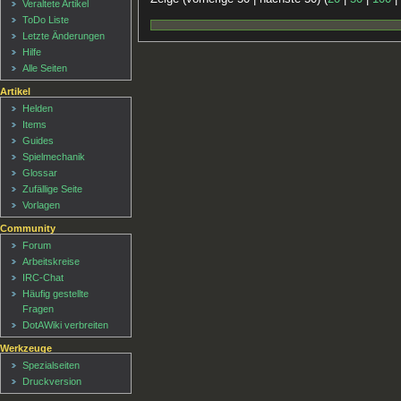
Veraltete Artikel
ToDo Liste
Letzte Änderungen
Hilfe
Alle Seiten
Artikel
Helden
Items
Guides
Spielmechanik
Glossar
Zufällige Seite
Vorlagen
Community
Forum
Arbeitskreise
IRC-Chat
Häufig gestellte
Fragen
DotAWiki verbreiten
Werkzeuge
Spezialseiten
Druckversion