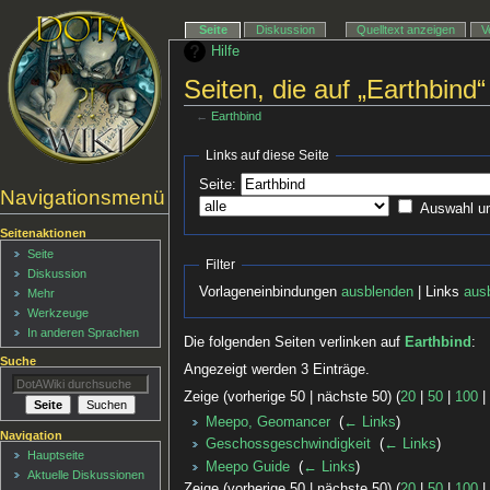
Seite
Diskussion
Quelltext anzeigen
V
Hilfe
Seiten, die auf „Earthbind“
←
Earthbind
Links auf diese Seite
Seite:
Navigationsmenü
Auswahl u
Seitenaktionen
Seite
Filter
Diskussion
Vorlageneinbindungen
ausblenden
| Links
aus
Mehr
Werkzeuge
In anderen Sprachen
Die folgenden Seiten verlinken auf
Earthbind
:
Suche
Angezeigt werden 3 Einträge.
Zeige (vorherige 50 | nächste 50) (
20
|
50
|
100
Meepo, Geomancer
‎
(
← Links
)
Navigation
Geschossgeschwindigkeit
‎
(
← Links
)
Hauptseite
Meepo Guide
‎
(
← Links
)
Aktuelle Diskussionen
Zeige (vorherige 50 | nächste 50) (
20
|
50
|
100