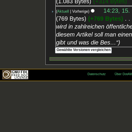
1.083 Bytes
+314 Bytes
14:23, 15.
Aktuell
Vorherige
769 Bytes
+769 Bytes
‎
wird in zahlreichen öffentlic
diesem Artikel soll man eine
gibt und was die Bes…“
Datenschutz
Über DotAW