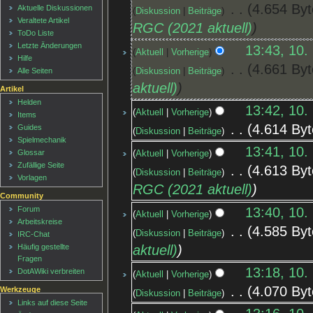
‎
4.654 Byt
Aktuelle Diskussionen
Diskussion
Beiträge
Veraltete Artikel
RGC (2021 aktuell)
ToDo Liste
Letzte Änderungen
13:43, 10.
Aktuell
Vorherige
Hilfe
‎
4.661 Byt
Diskussion
Beiträge
Alle Seiten
aktuell)
Artikel
Helden
13:42, 10.
Aktuell
Vorherige
Items
‎
4.614 Byt
Guides
Diskussion
Beiträge
Spielmechanik
13:41, 10.
Glossar
Aktuell
Vorherige
Zufällige Seite
‎
4.613 Byt
Diskussion
Beiträge
Vorlagen
RGC (2021 aktuell)
Community
13:40, 10.
Forum
Aktuell
Vorherige
Arbeitskreise
‎
4.585 Byt
Diskussion
Beiträge
IRC-Chat
aktuell)
Häufig gestellte
Fragen
13:18, 10.
DotAWiki verbreiten
Aktuell
Vorherige
‎
4.070 Byt
Werkzeuge
Diskussion
Beiträge
Links auf diese Seite