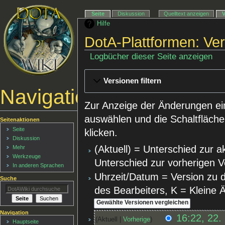
Seite
Diskussion
Quelltext anzeigen
Hilfe
DotA-Plattformen: Ve
Logbücher dieser Seite anzeigen
Versionen filtern
Navigationsmenü
Zur Anzeige der Änderungen ei
auswählen und die Schaltfläche
Seitenaktionen
Seite
klicken.
Diskussion
(Aktuell) = Unterschied zur a
Mehr
Werkzeuge
Unterschied zur vorherigen V
In anderen Sprachen
Uhrzeit/Datum = Version zu 
Suche
des Bearbeiters, K = Kleine
Navigation
16:22, 22.
Aktuell
Vorherige
Hauptseite