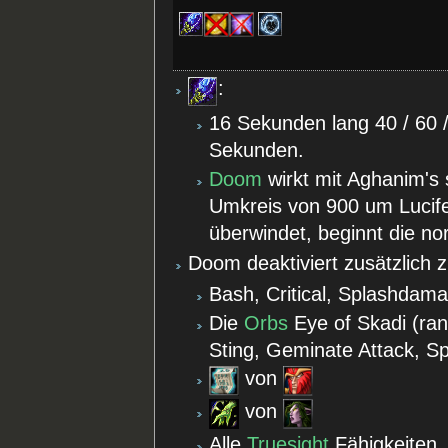
:
16 Sekunden lang 40 / 60 
Sekunden.
Doom
wirkt mit Aghanim's s
Umkreis von 900 um Lucife
überwindet, beginnt die n
Doom deaktiviert zusätzlich 
Bash, Critical, Splashdam
Die
Orbs
Eye of Skadi (ra
Sting, Geminate Attack, Sp
von
von
Alle
Truesight
Fähigkeiten