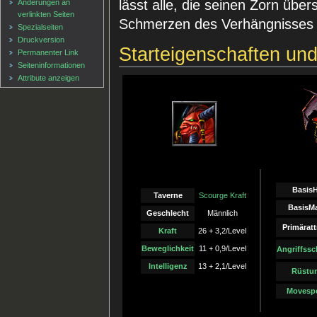
lässt alle, die seinen Zorn übe
Änderungen an
verlinkten Seiten
Schmerzen des Verhängnisses 
Spezialseiten
Druckversion
Starteigenschaften un
Permanenter Link
Seiten­informationen
Attribute anzeigen
Basis
Taverne
Scourge Kraft
BasisM
Geschlecht
Männlich
Primäratt
Kraft
26 + 3,2/Level
Beweglichkeit
11 + 0,9/Level
Angriffss
Intelligenz
13 + 2,1/Level
Rüstu
Movesp