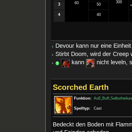
300
60
3
50
­
4
40
Devour kann nur eine Einheit 
Stirbt Doom, wird der Creep 
kann
nicht leveln, 
Scorched Earth
Funktion:
AoE
,
Buff
,
Selbstheilun
Spelltyp:
Cast
Bedeckt den Boden mit Flamm