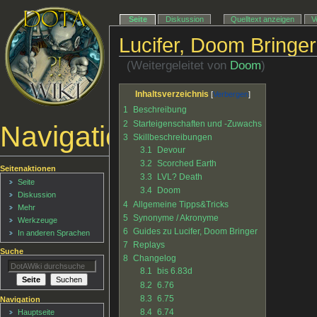
Seite
Diskussion
Quelltext anzeigen
V
Lucifer, Doom Bringer
(Weitergeleitet von
Doom
)
Inhaltsverzeichnis
1
Beschreibung
2
Starteigenschaften und -Zuwachs
Navigationsmenü
3
Skillbeschreibungen
3.1
Devour
3.2
Scorched Earth
Seitenaktionen
3.3
LVL? Death
Seite
3.4
Doom
Diskussion
4
Allgemeine Tipps&Tricks
Mehr
5
Synonyme / Akronyme
Werkzeuge
6
Guides zu Lucifer, Doom Bringer
In anderen Sprachen
7
Replays
Suche
8
Changelog
8.1
bis 6.83d
8.2
6.76
8.3
6.75
Navigation
8.4
6.74
Hauptseite