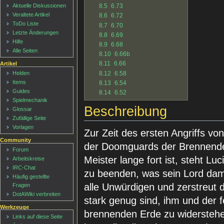
8.5
6.73
Aktuelle Diskussionen
Veraltete Artikel
8.6
6.72
ToDo Liste
8.7
6.70
Letzte Änderungen
8.8
6.69
Hilfe
8.9
6.68
Alle Seiten
8.10
6.66b
8.11
6.66
Artikel
8.12
6.58
Helden
Items
8.13
6.54
Guides
8.14
6.52
Spielmechanik
Beschreibung
Glossar
Zufällige Seite
Vorlagen
Zur Zeit des ersten Angriffs vo
Community
der Doomguards der Brennenden
Forum
Meister lange fort ist, steht L
Arbeitskreise
IRC-Chat
zu beenden, was sein Lord dama
Häufig gestellte
alle Unwürdigen und zerstreut d
Fragen
DotAWiki verbreiten
stark genug sind, ihm und der f
Werkzeuge
brennenden Erde zu widerstehe
Links auf diese Seite