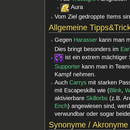
Aura
Vom Ziel gedroppte Items sin
Allgemeine Tipps&Tric
Gegen
Harasser
kann man m
Dies bringt besonders im
Ear
ist ein extrem mächtiger
Supporter
kann man in Teamc
Kampf nehmen.
Auch
Carrys
mit starken Pas
mit Escapeskills wie (
Blink
,
W
aktivierbare
Skillorbs
(z.B. A
Ench
) angewiesen sind, wer
verwundbar oder sogar beide
Synonyme / Akronyme