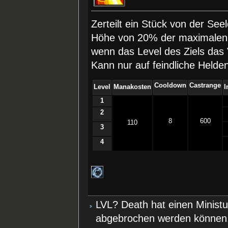
Zerteilt ein Stück von der Se
Höhe von 20% der maximalen
wenn das Level des Ziels das V
Kann nur auf feindliche Held
Cooldown
Castrange
Level
Manakosten
I
1
2
8
600
110
3
4
LVL? Death hat einen Minist
abgebrochen werden können,