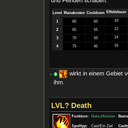
und Feinden schaden.
Effektdauer
Level
Manakosten
Cooldown
10
1
60
60
12
2
65
55
14
3
70
50
16
4
75
45
wirkt in einem Gebiet
ihm.
LVL? Death
Funktion:
Nuke
,
Ministun
Basis
Spelltyp:
Cast/Ein Ziel
Castt