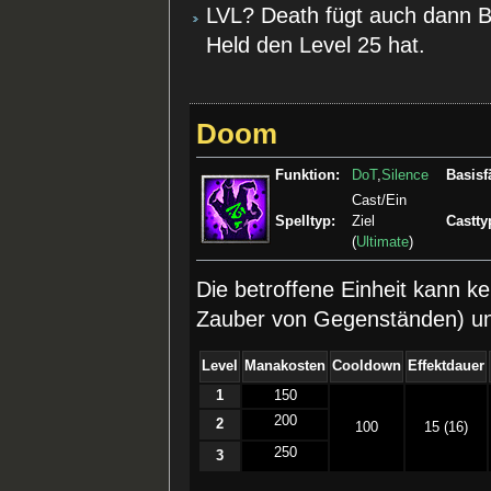
LVL? Death fügt auch dann B
Held den Level 25 hat.
Doom
Funktion:
DoT
,
Silence
Basisf
Cast/Ein
Spelltyp:
Ziel
Castty
(
Ultimate
)
Die betroffene Einheit kann k
Zauber von Gegenständen) u
Level
Manakosten
Cooldown
Effektdauer
1
150
200
2
100
15 (16)
250
3