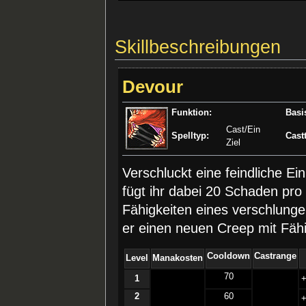
Skillbeschreibungen
Devour
Funktion:
Basi
Cast/Ein
Spelltyp:
Cast
Ziel
Verschluckt eine feindliche Ei
fügt ihr dabei 20 Schaden pro
Fähigkeiten eines verschlunge
er einen neuen Creep mit Fähi
Cooldown
Castrange
Level
Manakosten
70
1
­
2
60
­