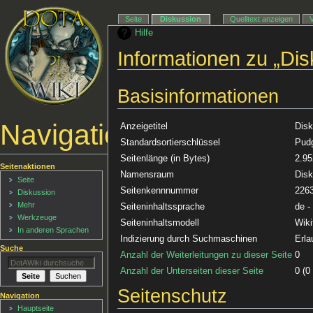
Seite
Diskussion
Quelltext anzeigen
Hilfe
Informationen zu „Di
Basisinformationen
Navigationsmenü
Anzeigetitel
Disk
Standardsortierschlüssel
Pudg
Seitenlänge (in Bytes)
2.95
Seitenaktionen
Namensraum
Disk
Seite
Seitenkennnummer
226
Diskussion
Mehr
Seiteninhaltssprache
de -
Werkzeuge
Seiteninhaltsmodell
Wiki
In anderen Sprachen
Indizierung durch Suchmaschinen
Erla
Suche
Anzahl der Weiterleitungen zu dieser Seite
0
Anzahl der Unterseiten dieser Seite
0 (0
Seitenschutz
Navigation
Hauptseite