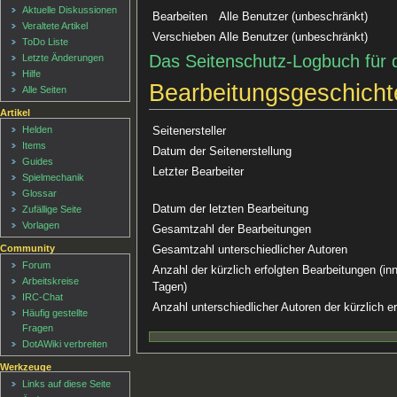
Aktuelle Diskussionen
Bearbeiten
Alle Benutzer (unbeschränkt)
Veraltete Artikel
Verschieben
Alle Benutzer (unbeschränkt)
ToDo Liste
Das Seitenschutz-Logbuch für 
Letzte Änderungen
Hilfe
Bearbeitungsgeschicht
Alle Seiten
Artikel
Helden
Seitenersteller
Items
Datum der Seitenerstellung
Guides
Letzter Bearbeiter
Spielmechanik
Glossar
Datum der letzten Bearbeitung
Zufällige Seite
Vorlagen
Gesamtzahl der Bearbeitungen
Community
Gesamtzahl unterschiedlicher Autoren
Forum
Anzahl der kürzlich erfolgten Bearbeitungen (inn
Arbeitskreise
Tagen)
IRC-Chat
Anzahl unterschiedlicher Autoren der kürzlich e
Häufig gestellte
Fragen
DotAWiki verbreiten
Werkzeuge
Links auf diese Seite