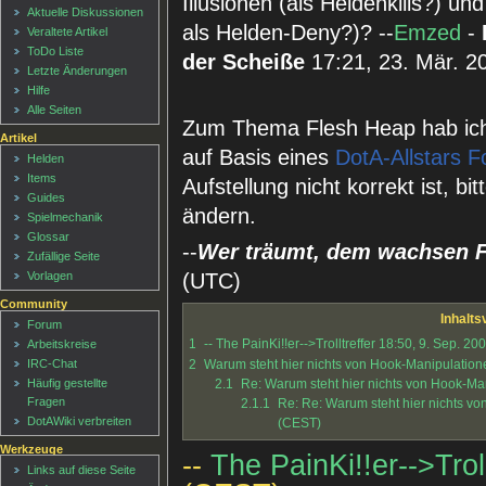
Illusionen (als Heldenkills?) und
Aktuelle Diskussionen
als Helden-Deny?)? --
Emzed
-
Veraltete Artikel
ToDo Liste
der Scheiße
17:21, 23. Mär. 2
Letzte Änderungen
Hilfe
Alle Seiten
Zum Thema Flesh Heap hab ich 
Artikel
auf Basis eines
DotA-Allstars F
Helden
Items
Aufstellung nicht korrekt ist, 
Guides
ändern.
Spielmechanik
Glossar
--
Wer träumt, dem wachsen F
Zufällige Seite
(UTC)
Vorlagen
Community
Inhalts
Forum
1
-- The PainKi!!er-->Trolltreffer 18:50, 9. Sep. 2
Arbeitskreise
IRC-Chat
2
Warum steht hier nichts von Hook-Manipulation
Häufig gestellte
2.1
Re: Warum steht hier nichts von Hook-Man
Fragen
2.1.1
Re: Re: Warum steht hier nichts v
DotAWiki verbreiten
(CEST)
Werkzeuge
--
The PainKi!!er-->Troll
Links auf diese Seite