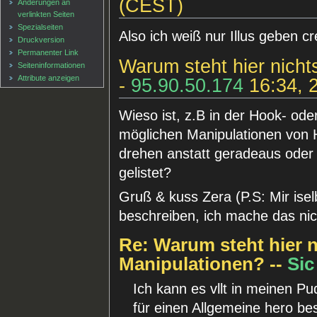
(CEST)
Änderungen an
verlinkten Seiten
Spezialseiten
Also ich weiß nur Illus geben c
Druckversion
Permanenter Link
Warum steht hier nicht
Seiten­informationen
Attribute anzeigen
-
95.90.50.174
16:34, 
Wieso ist, z.B in der Hook- ode
möglichen Manipulationen von 
drehen anstatt geradeaus oder
gelistet?
Gruß & kuss Zera (P.S: Mir isel
beschreiben, ich mache das nic
Re: Warum steht hier 
Manipulationen? --
Sic
Ich kann es vllt in meinen P
für einen Allgemeine hero bes