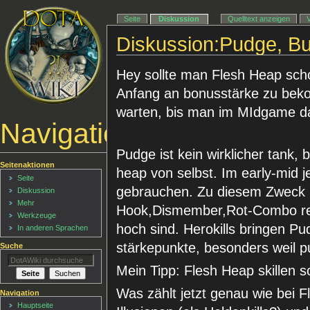
Seite
Diskussion
Quelltext anzeigen
Diskussion:Pudge, Bu
Hey sollte man Flesh Heap sch
Anfang an bonusstärke zu bek
warten, bis man im MIdgame d
Navigationsmenü
Pudge ist kein wirklicher tank,
Seitenaktionen
heap von selbst. Im early-mid j
Seite
gebrauchen. Zu diesem Zweck bra
Diskussion
Mehr
Hook,Dismember,Rot-Combo reiß
Werkzeuge
hoch sind. Herokills bringen Pu
In anderen Sprachen
stärkepunkte, besonders weil p
Suche
Mein Tipp: Flesh Heap skillen 
Was zählt jetzt genau wie bei 
Navigation
Hauptseite