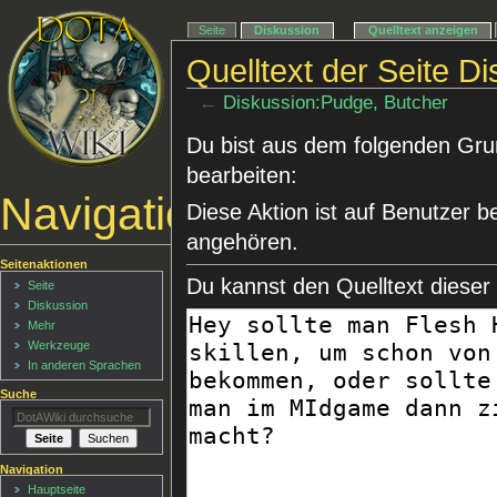
Seite
Diskussion
Quelltext anzeigen
Quelltext der Seite D
←
Diskussion:Pudge, Butcher
Du bist aus dem folgenden Grund
bearbeiten:
Navigationsmenü
Diese Aktion ist auf Benutzer b
angehören.
Seitenaktionen
Du kannst den Quelltext dieser
Seite
Diskussion
Mehr
Werkzeuge
In anderen Sprachen
Suche
Navigation
Hauptseite