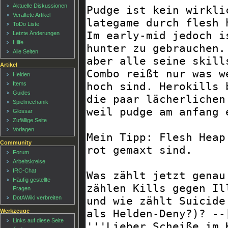
Aktuelle Diskussionen
Veraltete Artikel
ToDo Liste
Letzte Änderungen
Hilfe
Alle Seiten
Artikel
Helden
Items
Guides
Spielmechanik
Glossar
Zufällige Seite
Vorlagen
Community
Forum
Arbeitskreise
IRC-Chat
Häufig gestellte
Fragen
DotAWiki verbreiten
Werkzeuge
Links auf diese Seite