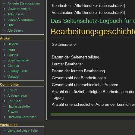
Aktuelle Diskussionen
Bearbeiten
Alle Benutzer (unbeschränkt)
Veraltete Artikel
Verschieben
Alle Benutzer (unbeschränkt)
ToDo Liste
Das Seitenschutz-Logbuch für 
Letzte Änderungen
Hilfe
Bearbeitungsgeschicht
Alle Seiten
Artikel
Helden
Seitenersteller
Items
Guides
Datum der Seitenerstellung
Spielmechanik
Letzter Bearbeiter
Glossar
Datum der letzten Bearbeitung
Zufällige Seite
Vorlagen
Gesamtzahl der Bearbeitungen
Community
Gesamtzahl unterschiedlicher Autoren
Forum
Anzahl der kürzlich erfolgten Bearbeitungen (inn
Arbeitskreise
Tagen)
IRC-Chat
Anzahl unterschiedlicher Autoren der kürzlich e
Häufig gestellte
Fragen
DotAWiki verbreiten
Werkzeuge
Links auf diese Seite