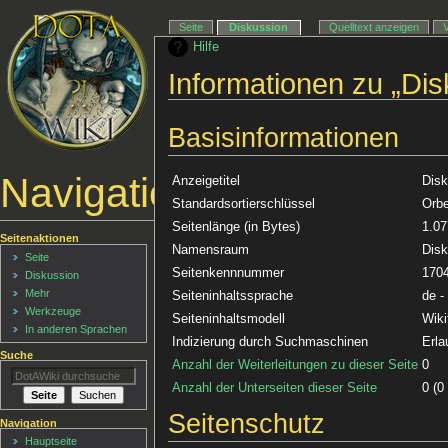
Seite
Diskussion
Quelltext anzeigen
Hilfe
Informationen zu „Dis
Basisinformationen
Navigationsmenü
Anzeigetitel
Disk
Standardsortierschlüssel
Orbe
Seitenlänge (in Bytes)
1.07
Seitenaktionen
Namensraum
Disk
Seite
Seitenkennnummer
170
Diskussion
Mehr
Seiteninhaltssprache
de -
Werkzeuge
Seiteninhaltsmodell
Wiki
In anderen Sprachen
Indizierung durch Suchmaschinen
Erla
Suche
Anzahl der Weiterleitungen zu dieser Seite
0
Anzahl der Unterseiten dieser Seite
0 (0
Seitenschutz
Navigation
Hauptseite