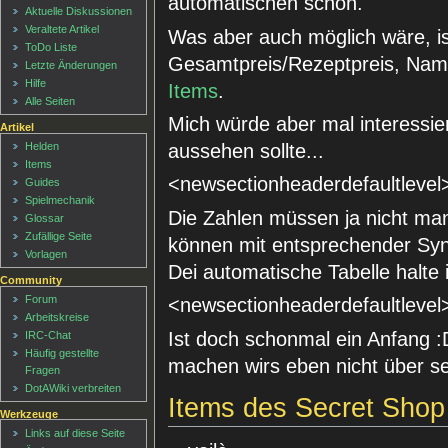
automatischen schon.
Aktuelle Diskussionen
Veraltete Artikel
Was aber auch möglich wäre, i
ToDo Liste
Gesamtpreis/Rezeptpreis, Na
Letzte Änderungen
Hilfe
Items
.
Alle Seiten
Mich würde aber mal interessi
Artikel
aussehen sollte...
Helden
Items
<newsectionheaderdefaultlevel
Guides
Spielmechanik
Die Zahlen müssen ja nicht ma
Glossar
Zufällige Seite
können mit entsprechender Synt
Vorlagen
Dei automatische Tabelle halte
Community
Forum
<newsectionheaderdefaultlevel
Arbeitskreise
Ist doch schonmal ein Anfang :D
IRC-Chat
Häufig gestellte
machen wirs eben nicht über s
Fragen
DotAWiki verbreiten
Items des Secret Shop
Werkzeuge
Links auf diese Seite