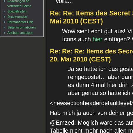
voilà...
Änderungen an
verlinkten Seiten
Re: Re: Items des Secret 
Spezialseiten
Druckversion
Mai 2010 (CEST)
Permanenter Link
Seiten­informationen
Wow sieht echt gut aus! Vll
Attribute anzeigen
Icons auch
hier
einfügen? 
Re: Re: Re: Items des Secr
20. Mai 2010 (CEST)
Ja so hatte ich das ges
reingepostet... aber dan
es dann 4 mal hier drin :
aber genau so hatte ich
<newsectionheaderdefaultlevel
Hab mich ja auch von deiner gep
@Emzed: Möglich wäre das auf 
Tabelle nicht mehr nach allen m