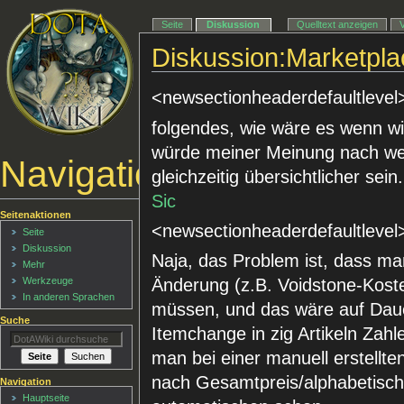
Seite
Diskussion
Quelltext anzeigen
Diskussion:Marketpla
<newsectionheaderdefaultlevel
folgendes, wie wäre es wenn wir
würde meiner Meinung nach we
Navigationsmenü
gleichzeitig übersichtlicher se
Sic
Seitenaktionen
<newsectionheaderdefaultlevel
Seite
Diskussion
Naja, das Problem ist, dass manu
Mehr
Werkzeuge
Änderung (z.B. Voidstone-Kost
In anderen Sprachen
müssen, und das wäre auf Dau
Suche
Itemchange in zig Artikeln Za
man bei einer manuell erstellten
nach Gesamtpreis/alphabetisch/
Navigation
Hauptseite