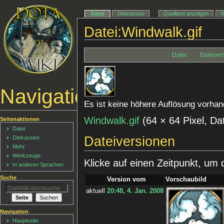
Datei
Diskussion
Quelltext anzeigen
V
Datei:Windwalk.gif
Datei
Dateiver
Navigationsmenü
Es ist keine höhere Auflösung vorhan
Windwalk.gif
‎
(64 × 64 Pixel, D
Seitenaktionen
Datei
Dateiversionen
Diskussion
Mehr
Werkzeuge
Klicke auf einen Zeitpunkt, um 
In anderen Sprachen
Suche
Version vom
Vorschaubild
aktuell
20:48, 4. Jan. 2008
Navigation
Hauptseite