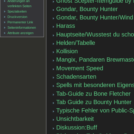
Ghost Scepter-Itemguide by
Änderungen an
verlinkten Seiten
Gondar, Bounty Hunter
Spezialseiten
Gondar, Bounty Hunter/Wind
Druckversion
Permanenter Link
Harass
Seiten­informationen
Hauptseite/Wusstest du sch
Attribute anzeigen
Helden/Tabelle
Kollision
Mangix, Pandaren Brewmaster
Movement Speed
Schadensarten
Spells mit besonderen Eigen
Tab-Guide zu Bone Fletcher
Tab Guide zu Bounty Hunter
Typische Fehler von Public-S
Unsichtbarkeit
Diskussion:Buff