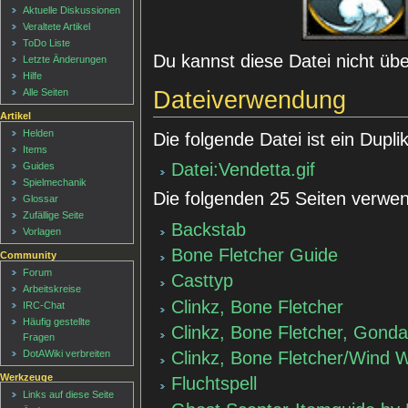
Aktuelle Diskussionen
Veraltete Artikel
ToDo Liste
Du kannst diese Datei nicht üb
Letzte Änderungen
Hilfe
Dateiverwendung
Alle Seiten
Artikel
Helden
Die folgende Datei ist ein Duplik
Items
Datei:Vendetta.gif
Guides
Spielmechanik
Die folgenden 25 Seiten verwen
Glossar
Zufällige Seite
Backstab
Vorlagen
Bone Fletcher Guide
Community
Forum
Casttyp
Arbeitskreise
Clinkz, Bone Fletcher
IRC-Chat
Häufig gestellte
Clinkz, Bone Fletcher, Gonda
Fragen
Clinkz, Bone Fletcher/Wind 
DotAWiki verbreiten
Werkzeuge
Fluchtspell
Links auf diese Seite