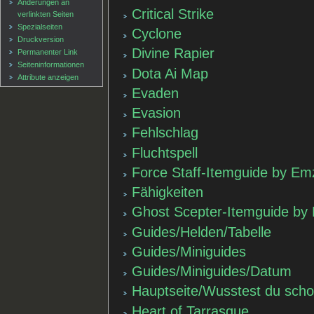
Änderungen an
Critical Strike
verlinkten Seiten
Spezialseiten
Cyclone
Druckversion
Divine Rapier
Permanenter Link
Seiten­informationen
Dota Ai Map
Attribute anzeigen
Evaden
Evasion
Fehlschlag
Fluchtspell
Force Staff-Itemguide by E
Fähigkeiten
Ghost Scepter-Itemguide by
Guides/Helden/Tabelle
Guides/Miniguides
Guides/Miniguides/Datum
Hauptseite/Wusstest du sch
Heart of Tarrasque