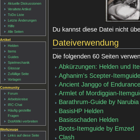
Aktuelle Diskussionen
Veraltete Artikel
ToDo Liste
Letzte Änderungen
Hilfe
Du kannst diese Datei nicht üb
Alle Seiten
Artikel
Dateiverwendung
Helden
Items
Die folgenden 60 Seiten verwen
Guides
Spielmechanik
Abkürzungen: Helden und It
Glossar
Zufällige Seite
Aghanim's Scepter-Itemguid
Vorlagen
Ancient Janggo of Enduranc
Community
Armlet of Mordiggian-Itemg
Forum
Arbeitskreise
Barathrum-Guide by Narubia
IRC-Chat
BasisHP Helden
Häufig gestellte
Fragen
Basisschaden Helden
DotAWiki verbreiten
Boots-Itemguide by Emzed
Werkzeuge
Links auf diese Seite
Clash