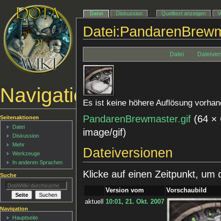
Datei
Diskussion
Quelltext anzeigen
V
Datei:PandarenBrewma
Datei
Dateiver
Navigationsmenü
Es ist keine höhere Auflösung vorhan
PandarenBrewmaster.gif
‎
(64 ×
Seitenaktionen
Datei
image/gif
)
Diskussion
Mehr
Dateiversionen
Werkzeuge
In anderen Sprachen
Klicke auf einen Zeitpunkt, um 
Suche
Version vom
Vorschaubild
aktuell
10:01, 21. Okt. 2007
Navigation
Hauptseite