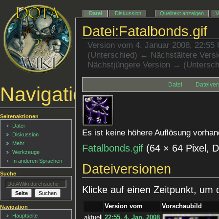
Datei
Diskussion
Quelltext anzeigen
V
Datei:Fatalbonds.gif
Version vom 4. Januar 2008, 22:55
(Unterschied) ← Nächstältere Versio
Nächstjüngere Version → (Untersch
Datei
Dateiver
Navigationsmenü
Seitenaktionen
Datei
Es ist keine höhere Auflösung vorhan
Diskussion
Mehr
Fatalbonds.gif
‎
(64 × 64 Pixel,
Werkzeuge
In anderen Sprachen
Dateiversionen
Suche
Klicke auf einen Zeitpunkt, um 
Version vom
Vorschaubild
Navigation
Hauptseite
aktuell
22:55, 4. Jan. 2008