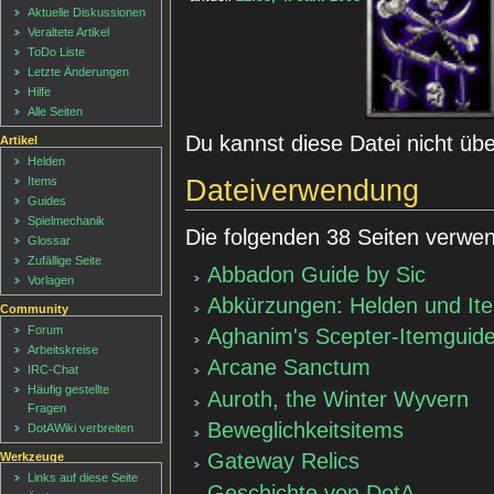
Aktuelle Diskussionen
Veraltete Artikel
ToDo Liste
Letzte Änderungen
Hilfe
Alle Seiten
Du kannst diese Datei nicht üb
Artikel
Helden
Dateiverwendung
Items
Guides
Spielmechanik
Die folgenden 38 Seiten verwen
Glossar
Zufällige Seite
Abbadon Guide by Sic
Vorlagen
Abkürzungen: Helden und It
Community
Forum
Aghanim's Scepter-Itemguid
Arbeitskreise
Arcane Sanctum
IRC-Chat
Häufig gestellte
Auroth, the Winter Wyvern
Fragen
Beweglichkeitsitems
DotAWiki verbreiten
Gateway Relics
Werkzeuge
Links auf diese Seite
Geschichte von DotA