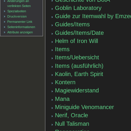
Änderungen an
verlinkten Seiten
Goblin Laboratory
Spezialseiten
Guide zur Itemwahl by Emze
Druckversion
Permanenter Link
Guides/Items
Seiten­informationen
Guides/Items/Date
Attribute anzeigen
Helm of Iron Will
Items
Items/Uebersicht
Items (ausführlich)
Kaolin, Earth Spirit
Kontern
Magiewiderstand
Mana
Miniguide Venomancer
Nerif, Oracle
Null Talisman