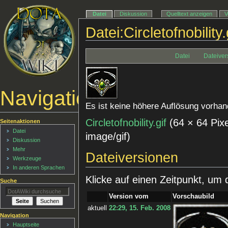
Datei
Diskussion
Quelltext anzeigen
V
Datei:Circletofnobility.
Datei
Dateiver
Navigationsmenü
Es ist keine höhere Auflösung vorhan
Circletofnobility.gif
‎
(64 × 64 Pix
Seitenaktionen
Datei
image/gif
)
Diskussion
Mehr
Dateiversionen
Werkzeuge
In anderen Sprachen
Klicke auf einen Zeitpunkt, um 
Suche
Version vom
Vorschaubild
aktuell
22:29, 15. Feb. 2008
Navigation
Hauptseite