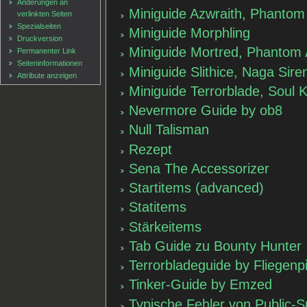
Änderungen an
Miniguide Azwraith, Phantom
verlinkten Seiten
Spezialseiten
Miniguide Morphling
Druckversion
Miniguide Mortred, Phantom 
Permanenter Link
Seiten­informationen
Miniguide Slithice, Naga Sire
Attribute anzeigen
Miniguide Terrorblade, Soul 
Nevermore Guide by ob8
Null Talisman
Rezept
Sena The Accessorizer
Startitems (advanced)
Statitems
Stärkeitems
Tab Guide zu Bounty Hunter
Terrorbladeguide by Fliegenpi
Tinker-Guide by Emzed
Typische Fehler von Public-S