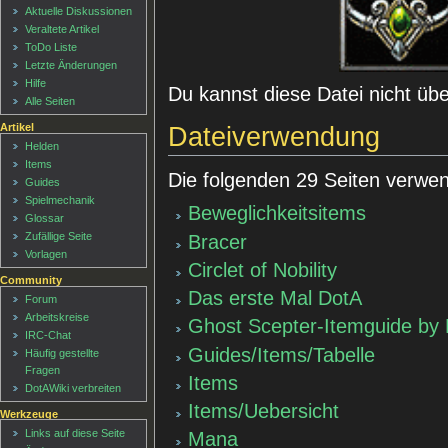
Aktuelle Diskussionen
Veraltete Artikel
ToDo Liste
Letzte Änderungen
Hilfe
Du kannst diese Datei nicht üb
Alle Seiten
Artikel
Dateiverwendung
Helden
Items
Die folgenden 29 Seiten verwen
Guides
Spielmechanik
Beweglichkeitsitems
Glossar
Zufällige Seite
Bracer
Vorlagen
Circlet of Nobility
Community
Das erste Mal DotA
Forum
Arbeitskreise
Ghost Scepter-Itemguide by
IRC-Chat
Guides/Items/Tabelle
Häufig gestellte
Fragen
Items
DotAWiki verbreiten
Items/Uebersicht
Werkzeuge
Links auf diese Seite
Mana