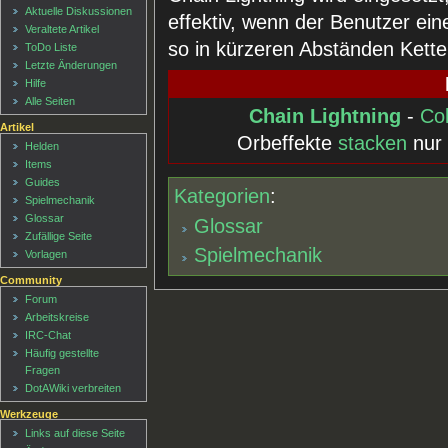
Aktuelle Diskussionen
effektiv, wenn der Benutzer ei
Veraltete Artikel
so in kürzeren Abständen Kette
ToDo Liste
Letzte Änderungen
Hilfe
Alle Seiten
Chain Lightning
-
Col
Artikel
Orbeffekte
stacken
nur 
Helden
Items
Guides
Kategorien
:
Spielmechanik
Glossar
Glossar
Zufällige Seite
Spielmechanik
Vorlagen
Community
Forum
Arbeitskreise
IRC-Chat
Häufig gestellte
Fragen
DotAWiki verbreiten
Werkzeuge
Links auf diese Seite