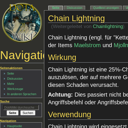
Seite
Diskussion
Quelltext anzeigen
V
Chain Lightning
(Weitergeleitet von
Chainlightning
)
Chain Lightning (engl. für "Kette
der Items
Maelstrom
und
Mjolln
Navigationsmenü
Wirkung
Seitenaktionen
Chain Lightning ist eine 25%-Ch
Seite
auszulösen, der auf mehrere G
Diskussion
diesen Schaden verursacht.
Mehr
Werkzeuge
Achtung:
Dies passiert nicht b
In anderen Sprachen
Angriffsbefehl oder Angriffsbefe
Suche
Verwendung
Navigation
Chain Lightning wird eingesetz
Hauptseite