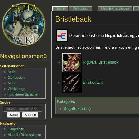
Seite
Diskussion
Quelltext anzeigen
V
Bristleback
Diese Seite ist eine
Begriffsklärung
zu
Bristleback ist sowohl ein Held als auch ein g
Navigationsmenü
Rigwarl, Bristleback
Seitenaktionen
Seite
Diskussion
Bristleback
Mehr
Werkzeuge
In anderen Sprachen
Kategorie
:
Suche
Begriffsklärung
Navigation
Hauptseite
Aktuelle Diskussionen