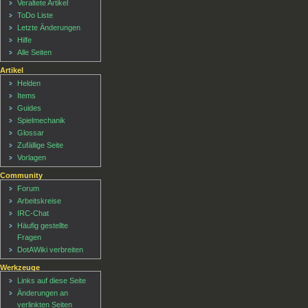
Veraltete Artikel
ToDo Liste
Letzte Änderungen
Hilfe
Alle Seiten
Artikel
Helden
Items
Guides
Spielmechanik
Glossar
Zufällige Seite
Vorlagen
Community
Forum
Arbeitskreise
IRC-Chat
Häufig gestellte
Fragen
DotAWiki verbreiten
Werkzeuge
Links auf diese Seite
Änderungen an
verlinkten Seiten