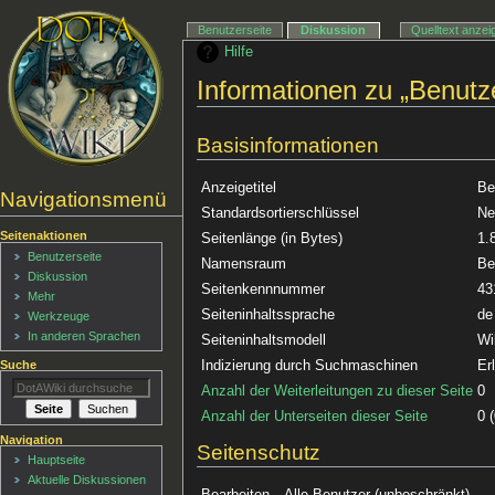
Benutzerseite
Diskussion
Quelltext anzei
Hilfe
Informationen zu „Benut
Basisinformationen
Anzeigetitel
Be
Navigationsmenü
Standardsortierschlüssel
Ne
Seitenaktionen
Seitenlänge (in Bytes)
1.
Benutzerseite
Namensraum
Be
Diskussion
Seitenkennnummer
43
Mehr
Seiteninhaltssprache
de
Werkzeuge
In anderen Sprachen
Seiteninhaltsmodell
Wi
Indizierung durch Suchmaschinen
Er
Suche
Anzahl der Weiterleitungen zu dieser Seite
0
Anzahl der Unterseiten dieser Seite
0 
Navigation
Seitenschutz
Hauptseite
Aktuelle Diskussionen
Bearbeiten
Alle Benutzer (unbeschränkt)