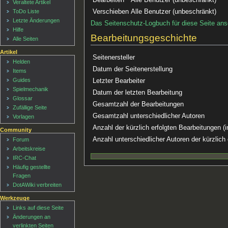
Veraltete Artikel
Verschieben
Alle Benutzer (unbeschränkt)
ToDo Liste
Letzte Änderungen
Das Seitenschutz-Logbuch für diese Seite an
Hilfe
Bearbeitungsgeschichte
Alle Seiten
Artikel
Seitenersteller
Helden
Datum der Seitenerstellung
Items
Guides
Letzter Bearbeiter
Spielmechanik
Datum der letzten Bearbeitung
Glossar
Gesamtzahl der Bearbeitungen
Zufällige Seite
Gesamtzahl unterschiedlicher Autoren
Vorlagen
Anzahl der kürzlich erfolgten Bearbeitungen (i
Community
Anzahl unterschiedlicher Autoren der kürzlich
Forum
Arbeitskreise
IRC-Chat
Häufig gestellte
Fragen
DotAWiki verbreiten
Werkzeuge
Links auf diese Seite
Änderungen an
verlinkten Seiten