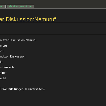
gen
Versionsgeschichte
zer Diskussion:Nemuru“
nutzer Diskussion:Nemuru
muru
881
nutzer_Diskussion
11
 - Deutsch
kitext
laubt
(0 Weiterleitungen; 0 Unterseiten)