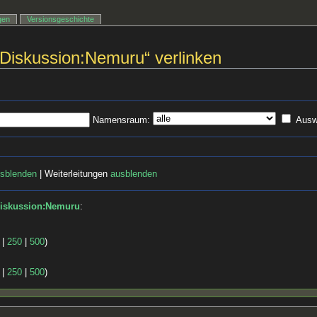
gen
Versionsgeschichte
r Diskussion:Nemuru“ verlinken
Namensraum:
Ausw
sblenden
| Weiterleitungen
ausblenden
Diskussion:Nemuru
:
|
250
|
500
)
|
250
|
500
)