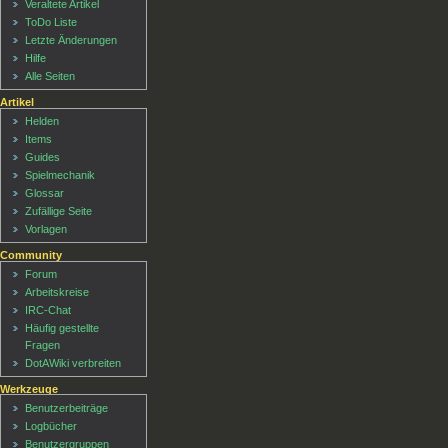
Veraltete Artikel
ToDo Liste
Letzte Änderungen
Hilfe
Alle Seiten
Artikel
Helden
Items
Guides
Spielmechanik
Glossar
Zufällige Seite
Vorlagen
Community
Forum
Arbeitskreise
IRC-Chat
Häufig gestellte
Fragen
DotAWiki verbreiten
Werkzeuge
Benutzerbeiträge
Logbücher
Benutzergruppen