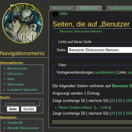
Benutzerseite
Diskussion
Quelltext anzei
Hilfe
Seiten, die auf „Benutze
←
Benutzer Diskussion:Nemuru
Links auf diese Seite
Seite:
Navigationsmenü
Seitenaktionen
Filter
Benutzerseite
Vorlageneinbindungen
ausblenden
| Links
au
Diskussion
Mehr
Werkzeuge
Die folgenden Seiten verlinken auf
Benutzer 
In anderen Sprachen
Angezeigt werden 1 Eintrag.
Suche
Zeige (vorherige 50 | nächste 50) (
20
|
50
|
100
News:Guidecontest
‎
(
← Links
)
Zeige (vorherige 50 | nächste 50) (
20
|
50
|
100
Navigation
Hauptseite
Aktuelle Diskussionen