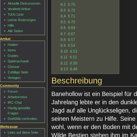
Aktuelle Diskussionen
8.2
6.75
Veraltete Artikel
8.3
6.72
ToDo Liste
8.4
6.71
Letzte Änderungen
8.5
6.70
Hilfe
8.6
6.69
Alle Seiten
8.7
6.67
Artikel
8.8
6.57
Helden
8.9
6.54
Items
8.10
6.53
Guides
8.11
6.51
Spielmechanik
8.12
6.50
Glossar
8.13
6.48
Zufällige Seite
Vorlagen
Beschreibung
Community
Forum
Banehollow ist ein Beispiel für
Arbeitskreise
Jahrelang lebte er in den dunk
IRC-Chat
Häufig gestellte
Jagd auf alle Unglückseligen, die
Fragen
seinen Meistern zu Hilfe. Seine 
DotAWiki verbreiten
wohl, wenn er den Boden mit d
Werkzeuge
Links auf diese Seite
Wilde Bestien stehen ihm im Ka