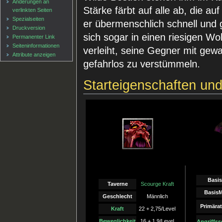
Änderungen an
Stärke färbt auf alle ab, die auf
verlinkten Seiten
Spezialseiten
er übermenschlich schnell und 
Druckversion
sich sogar in einen riesigen Wo
Permanenter Link
Seiten­informationen
verleiht, seine Gegner mit ge
Attribute anzeigen
gefahrlos zu verstümmeln.
Starteigenschaften un
Basi
Taverne
Scourge Kraft
Basis
Geschlecht
Männlich
Primärat
Kraft
22 + 2,75/Level
Beweglichkeit
16 + 1,9/Level
Angriffs