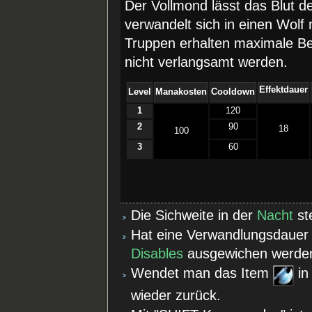
Der Vollmond lässt das Blut d
verwandelt sich in einen Wolf 
Truppen erhalten maximale B
nicht verlangsamt werden.
Effektdauer
Level
Manakosten
Cooldown
1
120
2
90
18
100
3
60
Die Sichweite in der
Nacht
st
Hat eine Verwandlungsdauer 
Disables
ausgewichen werden 
Wendet man das Item
in
wieder zurück.