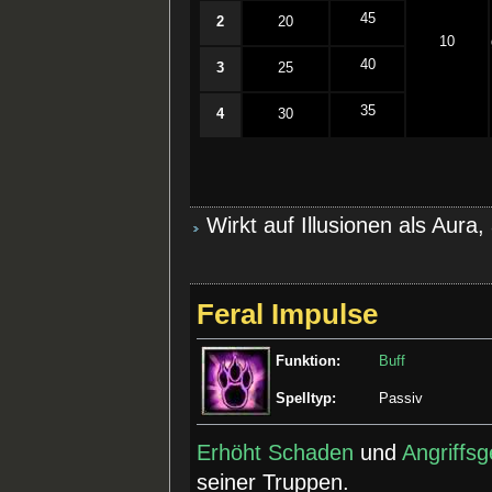
45
2
20
10
40
3
25
35
4
30
Wirkt auf Illusionen als Aura,
Feral Impulse
Funktion:
Buff
Spelltyp:
Passiv
Erhöht Schaden
und
Angriffsg
seiner Truppen.