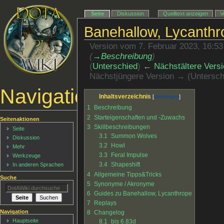
Seite
Diskussion
Quelltext anzeigen
V
Banehallow, Lycanthr
Version vom 7. Februar 2023, 16:5
(
→‎Beschreibung
)
(
Unterschied
)
← Nächstältere Versi
Nächstjüngere Version → (Untersch
Navigationsmenü
Inhaltsverzeichnis
1
Beschreibung
2
Starteigenschaften und -Zuwachs
Seitenaktionen
3
Skillbeschreibungen
Seite
3.1
Summon Wolves
Diskussion
3.2
Howl
Mehr
3.3
Feral Impulse
Werkzeuge
3.4
Shapeshift
In anderen Sprachen
4
Allgemeine Tipps&Tricks
Suche
5
Synonyme / Akronyme
6
Guides zu Banehallow, Lycanthrope
7
Replays
Navigation
8
Changelog
Hauptseite
8.1
bis 6.83d