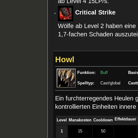
ab Level 4 15LP/s.
Critical Strike
Wölfe ab Level 2 haben eine
1,7-fachen Schaden auszutei
Howl
Funktion:
Buff
Basis
Spelltyp:
Cast/global
Castt
Ein furchterregendes Heulen g
kontrollierten Einheiten innere 
Effektdauer
Level
Manakosten
Cooldown
1
15
50