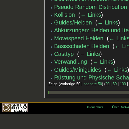
Pseudo Random Distribution
Kollision
‎
(
← Links
)
Guides/Helden
‎
(
← Links
)
Abkürzungen: Helden und It
Movespeed Helden
‎
(
← Link
Basisschaden Helden
‎
(
← Li
Casttyp
‎
(
← Links
)
Verwandlung
‎
(
← Links
)
Guides/Miniguides
‎
(
← Links
Rüstung und Physische Scha
Zeige (vorherige 50 |
nächste 50
) (
20
|
50
|
100
Datenschutz
Über DotAW