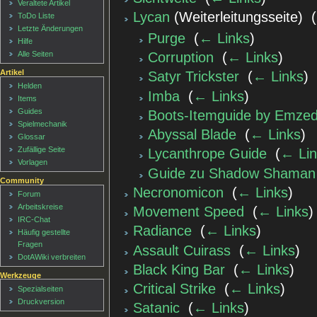
Veraltete Artikel
Lycan
(Weiterleitungsseite) ‎
(
ToDo Liste
Letzte Änderungen
Purge
‎
(
← Links
)
Hilfe
Corruption
‎
(
← Links
)
Alle Seiten
Artikel
Satyr Trickster
‎
(
← Links
)
Helden
Imba
‎
(
← Links
)
Items
Guides
Boots-Itemguide by Emze
Spielmechanik
Abyssal Blade
‎
(
← Links
)
Glossar
Zufällige Seite
Lycanthrope Guide
‎
(
← Lin
Vorlagen
Guide zu Shadow Shaman
Community
Necronomicon
‎
(
← Links
)
Forum
Arbeitskreise
Movement Speed
‎
(
← Links
)
IRC-Chat
Radiance
‎
(
← Links
)
Häufig gestellte
Fragen
Assault Cuirass
‎
(
← Links
)
DotAWiki verbreiten
Black King Bar
‎
(
← Links
)
Werkzeuge
Critical Strike
‎
(
← Links
)
Spezialseiten
Druckversion
Satanic
‎
(
← Links
)