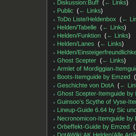
Diskussion:Buff
‎
(
← Links
)
Public
‎
(
← Links
)
ToDo Liste/Heldenbox
‎
(
← Li
Helden/Tabelle
‎
(
← Links
)
Helden/Funktion
‎
(
← Links
)
Helden/Lanes
‎
(
← Links
)
Helden/Einsteigerfreundlichke
Ghost Scepter
‎
(
← Links
)
Armlet of Mordiggian-Itemg
Boots-Itemguide by Emzed
‎
Geschichte von DotA
‎
(
← Lin
Ghost Scepter-Itemguide by
Guinsoo's Scythe of Vyse-I
Lineup-Guide 6.64 by Sic un
Necronomicon-Itemguide by
Orbeffekt-Guide by Emzed
‎
(
DotAWiki:AK Helden/Alle Arti