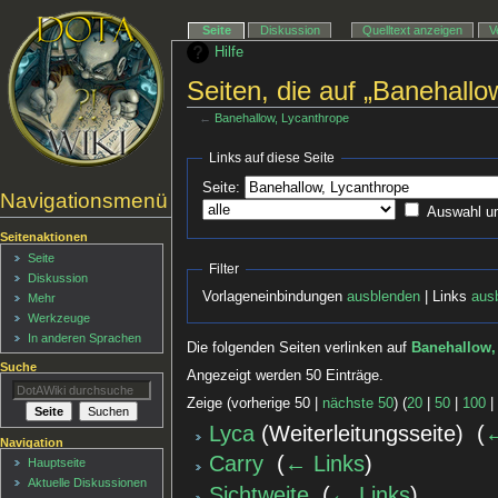
Seite
Diskussion
Quelltext anzeigen
V
Hilfe
Seiten, die auf „Banehallo
←
Banehallow, Lycanthrope
Links auf diese Seite
Seite:
Navigationsmenü
Auswahl u
Seitenaktionen
Seite
Filter
Diskussion
Vorlageneinbindungen
ausblenden
| Links
aus
Mehr
Werkzeuge
In anderen Sprachen
Die folgenden Seiten verlinken auf
Banehallow,
Suche
Angezeigt werden 50 Einträge.
Zeige (vorherige 50 |
nächste 50
) (
20
|
50
|
100
Lyca
(Weiterleitungsseite) ‎
(
←
Navigation
Carry
‎
(
← Links
)
Hauptseite
Aktuelle Diskussionen
Sichtweite
‎
(
← Links
)