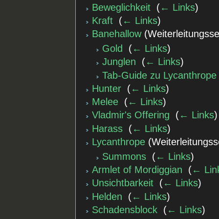
Beweglichkeit
‎
(
← Links
)
Kraft
‎
(
← Links
)
Banehallow
(Weiterleitungssei
Gold
‎
(
← Links
)
Junglen
‎
(
← Links
)
Tab-Guide zu Lycanthrope
Hunter
‎
(
← Links
)
Melee
‎
(
← Links
)
Vladmir's Offering
‎
(
← Links
)
Harass
‎
(
← Links
)
Lycanthrope
(Weiterleitungsse
Summons
‎
(
← Links
)
Armlet of Mordiggian
‎
(
← Lin
Unsichtbarkeit
‎
(
← Links
)
Helden
‎
(
← Links
)
Schadensblock
‎
(
← Links
)