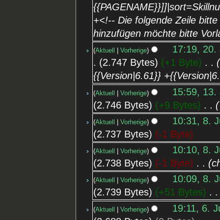
{{PAGENAME}}]]|sort=Skill
+<!-- Die folgende Zeile bitte
hinzufügen möchte bitte Vorl
17:19, 20.
Aktuell
Vorherige
2.747 Bytes
+1 Byte
‎
{{Version|6.61}} +{{Version|6
15:59, 13.
Aktuell
Vorherige
2.746 Bytes
+9 Bytes
‎
10:31, 8. J
Aktuell
Vorherige
2.737 Bytes
-1 Byte
10:10, 8. J
Aktuell
Vorherige
2.738 Bytes
-1 Byte
‎
c
10:09, 8. J
Aktuell
Vorherige
2.739 Bytes
+51 Bytes
‎
19:11, 6. J
Aktuell
Vorherige