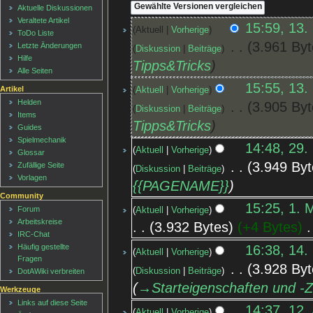
Aktuelle Diskussionen
Veraltete Artikel
15:59, 13.
Aktuell
Vorherige
ToDo Liste
‎
3.961 Byt
Letzte Änderungen
Diskussion
Beiträge
Hilfe
Tipps&Tricks
Alle Seiten
15:55, 13.
Artikel
Aktuell
Vorherige
Helden
‎
3.905 Byt
Diskussion
Beiträge
Items
Tipps&Tricks
Guides
Spielmechanik
14:48, 29.
Aktuell
Vorherige
Glossar
‎
3.949 Byt
Zufällige Seite
Diskussion
Beiträge
Vorlagen
{{PAGENAME}}
Community
15:25, 1. 
Forum
Aktuell
Vorherige
Arbeitskreise
3.932 Bytes
+4 Bytes
‎
IRC-Chat
16:38, 14.
Häufig gestellte
Aktuell
Vorherige
Fragen
‎
3.928 Byt
Diskussion
Beiträge
DotAWiki verbreiten
→‎Starteigenschaften und -
Werkzeuge
Links auf diese Seite
14:37, 12.
Aktuell
Vorherige