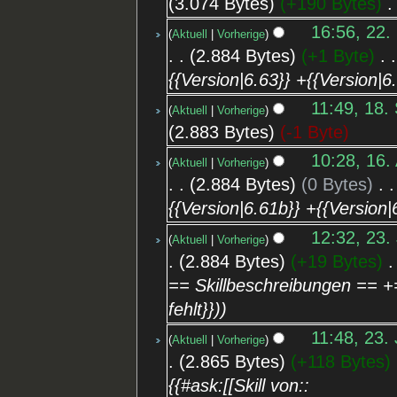
3.074 Bytes
+190 Bytes
‎
16:56, 22.
Aktuell
Vorherige
2.884 Bytes
+1 Byte
‎
{{Version|6.63}} +{{Version|6
11:49, 18.
Aktuell
Vorherige
2.883 Bytes
-1 Byte
10:28, 16.
Aktuell
Vorherige
2.884 Bytes
0 Bytes
‎
{{Version|6.61b}} +{{Version|
12:32, 23.
Aktuell
Vorherige
2.884 Bytes
+19 Bytes
‎
== Skillbeschreibungen == +=
fehlt}})
11:48, 23. 
Aktuell
Vorherige
2.865 Bytes
+118 Bytes
‎
{{#ask:[[Skill von::