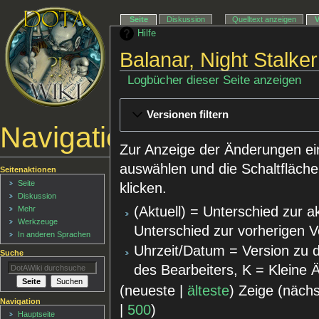
Seite
Diskussion
Quelltext anzeigen
Hilfe
Balanar, Night Stalke
Logbücher dieser Seite anzeigen
Versionen filtern
Navigationsmenü
Zur Anzeige der Änderungen ei
auswählen und die Schaltfläche
Seitenaktionen
Seite
klicken.
Diskussion
(Aktuell) = Unterschied zur a
Mehr
Werkzeuge
Unterschied zur vorherigen V
In anderen Sprachen
Uhrzeit/Datum = Version zu 
Suche
des Bearbeiters, K = Kleine
(neueste |
älteste
) Zeige (näch
Navigation
|
500
)
Hauptseite