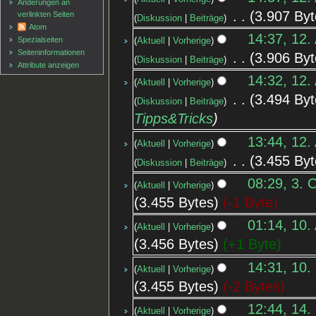
Änderungen an
‎
3.907 Byt
verlinkten Seiten
Diskussion
Beiträge
Atom
14:37, 12.
Spezialseiten
Aktuell
Vorherige
Seiten­informationen
‎
3.906 Byt
Diskussion
Beiträge
Attribute anzeigen
14:32, 12.
Aktuell
Vorherige
‎
3.494 Byt
Diskussion
Beiträge
Tipps&Tricks
13:44, 12.
Aktuell
Vorherige
‎
3.455 Byt
Diskussion
Beiträge
08:29, 3. 
Aktuell
Vorherige
3.455 Bytes
-1 Byte
01:14, 10.
Aktuell
Vorherige
3.456 Bytes
+1 Byte
14:31, 10.
Aktuell
Vorherige
3.455 Bytes
-2 Bytes
12:44, 14.
Aktuell
Vorherige