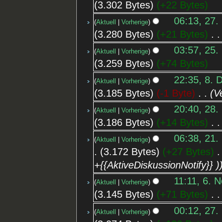
3.302 Bytes
+22 Bytes
06:13, 27.
Aktuell
Vorherige
3.280 Bytes
+21 Bytes
‎
03:57, 25.
Aktuell
Vorherige
3.259 Bytes
+74 Bytes
22:35, 8. 
Aktuell
Vorherige
3.185 Bytes
-1 Byte
‎
V
20:40, 28.
Aktuell
Vorherige
3.186 Bytes
+14 Bytes
‎
06:38, 21.
Aktuell
Vorherige
3.172 Bytes
+27 Bytes
‎
+{{AktiveDiskussionNotify}} )
11:11, 6. 
Aktuell
Vorherige
3.145 Bytes
+71 Bytes
‎
00:12, 27.
Aktuell
Vorherige