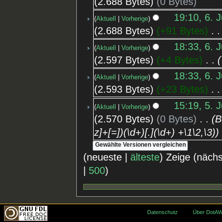
2.688 Bytes
0 Bytes
19:10, 6. J
Aktuell
Vorherige
2.688 Bytes
+91 Bytes
‎
18:33, 6. J
Aktuell
Vorherige
2.597 Bytes
+4 Bytes
‎
18:33, 6. J
Aktuell
Vorherige
2.593 Bytes
+23 Bytes
‎
15:19, 5. J
Aktuell
Vorherige
2.570 Bytes
0 Bytes
‎
B
z]+[=])(\d+)[.](\d+) +\1\2,\3)
(neueste |
älteste
) Zeige (näch
|
500
)
Datenschutz
Über DotAW