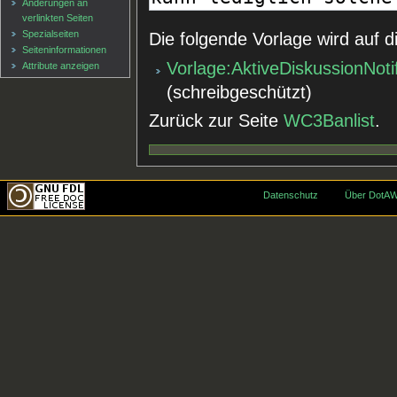
Änderungen an
verlinkten Seiten
Spezialseiten
Die folgende Vorlage wird auf d
Seiten­informationen
Vorlage:AktiveDiskussionNoti
Attribute anzeigen
(schreibgeschützt)
Zurück zur Seite
WC3Banlist
.
Datenschutz
Über DotAW