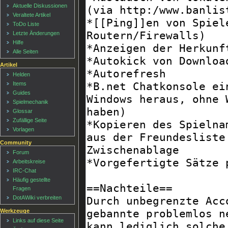
Aktuelle Diskussionen
Veraltete Artikel
ToDo Liste
Letzte Änderungen
Hilfe
Alle Seiten
Artikel
Helden
Items
Guides
Spielmechanik
Glossar
Zufällige Seite
Vorlagen
Community
Forum
Arbeitskreise
IRC-Chat
Häufig gestellte
Fragen
DotAWiki verbreiten
Werkzeuge
Links auf diese Seite