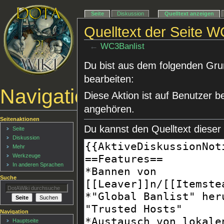
Seite
Diskussion
Quelltext anzeigen
Quelltext der Seite W
←
WC3Banlist
Du bist aus dem folgenden Grund
bearbeiten:
Navigationsmenü
Diese Aktion ist auf Benutzer b
angehören.
Seitenaktionen
Du kannst den Quelltext dieser
Seite
Diskussion
Mehr
Werkzeuge
In anderen Sprachen
Suche
Navigation
Hauptseite