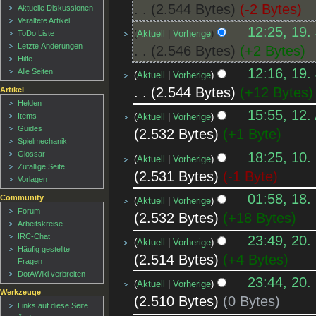
2.544 Bytes
-2 Bytes
Aktuelle Diskussionen
Veraltete Artikel
12:25, 19.
Aktuell
Vorherige
ToDo Liste
Letzte Änderungen
2.546 Bytes
+2 Bytes
Hilfe
12:16, 19.
Alle Seiten
Aktuell
Vorherige
2.544 Bytes
+12 Bytes
Artikel
Helden
15:55, 12.
Items
Aktuell
Vorherige
Guides
2.532 Bytes
+1 Byte
Spielmechanik
18:25, 10.
Glossar
Aktuell
Vorherige
Zufällige Seite
2.531 Bytes
-1 Byte
Vorlagen
01:58, 18.
Community
Aktuell
Vorherige
Forum
2.532 Bytes
+18 Bytes
Arbeitskreise
IRC-Chat
23:49, 20.
Aktuell
Vorherige
Häufig gestellte
2.514 Bytes
+4 Bytes
Fragen
DotAWiki verbreiten
23:44, 20.
Aktuell
Vorherige
Werkzeuge
2.510 Bytes
0 Bytes
Links auf diese Seite