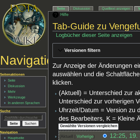
Seite
Diskussion
Quelltext anzeigen
Hilfe
Tab-Guide zu Vengeful
Logbücher dieser Seite anzeigen
Versionen filtern
Navigationsmenü
Zur Anzeige der Änderungen ei
auswählen und die Schaltfläche
Seitenaktionen
Seite
klicken.
Diskussion
(Aktuell) = Unterschied zur a
Mehr
Werkzeuge
Unterschied zur vorherigen V
In anderen Sprachen
Uhrzeit/Datum = Version zu 
Suche
des Bearbeiters, K = Kleine
Navigation
12:25, 19.
Aktuell
Vorherige
Hauptseite