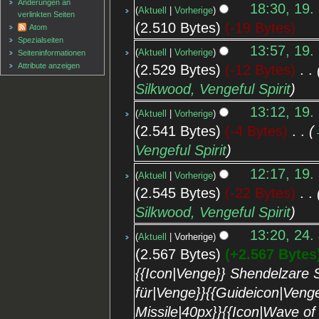
Änderungen an
18:30, 19.
Aktuell
Vorherige
verlinkten Seiten
2.510 Bytes
-19 Bytes
Atom
Spezialseiten
13:57, 19.
Aktuell
Vorherige
Seiten­informationen
Attribute anzeigen
2.529 Bytes
-12 Bytes
‎
Silkwood, Vengeful Spirit
13:12, 19.
Aktuell
Vorherige
2.541 Bytes
-4 Bytes
‎
Vengeful Spirit
12:17, 19.
Aktuell
Vorherige
2.545 Bytes
-22 Bytes
‎
Silkwood, Vengeful Spirit
13:20, 24.
Aktuell
Vorherige
2.567 Bytes
+2.567 Bytes
{{Icon|Venge}} Shendelzare S
für|Venge}}{{Guideicon|Venge}
Missile|40px}}{{Icon|Wave o